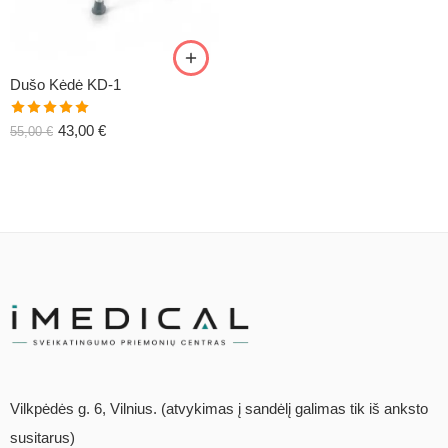
Dušo Kėdė KD-1
Įvertinimas:
43,00
€
55,00
€
5.00
iš 5
Vilkpėdės g. 6, Vilnius. (atvykimas į sandėlį galimas tik iš anksto
susitarus)