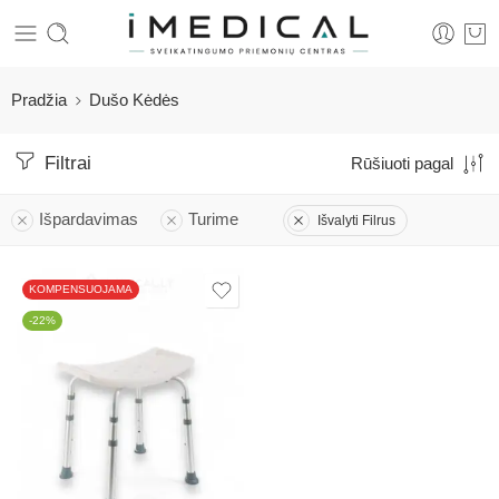
Pradžia
Dušo Kėdės
Filtrai
Rūšiuoti pagal
Išpardavimas
Turime
Išvalyti Filrus
KOMPENSUOJAMA
-22%