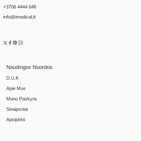
+3706 4444 646
info@imedical.lt
Naudingos Nuordos
D.U.K
Apie Mus
Mano Paskyra
Straipsniai
Apsipirkti