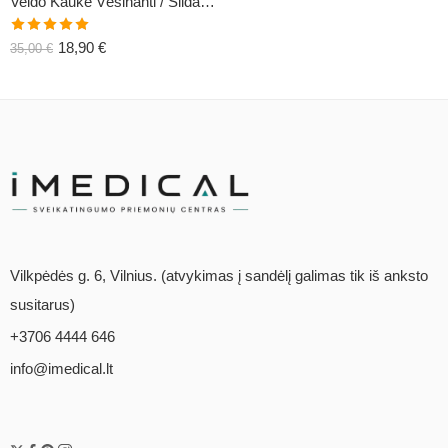
Veido Kaukė Vėsinanti / Šildanti (daugiakartinė)
Įvertinimas:
18,90
€
35,00
€
5.00
iš 5
Vilkpėdės g. 6, Vilnius. (atvykimas į sandėlį galimas tik iš anksto
susitarus)
+3706 4444 646
info@imedical.lt