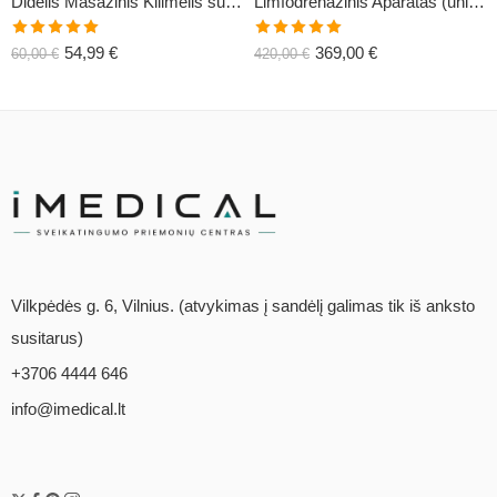
Didelis Masažinis Kilimėlis su Pagalve XL-CLASSIC1
Limfodrenažinis Aparatas (universalus) C6
Įvertinimas:
Įvertinimas:
54,99
€
369,00
€
60,00
€
420,00
€
5.00
iš 5
5.00
iš 5
Vilkpėdės g. 6, Vilnius. (atvykimas į sandėlį galimas tik iš anksto
susitarus)
+3706 4444 646
info@imedical.lt