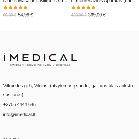
Didelis Masažinis Kilimėlis su Pagalve XL-CLASSIC1
Limfodrenažinis Aparatas (universalus) C6
Įvertinimas:
Įvertinimas:
54,99
€
369,00
€
60,00
€
420,00
€
5.00
iš 5
5.00
iš 5
Vilkpėdės g. 6, Vilnius. (atvykimas į sandėlį galimas tik iš anksto
susitarus)
+3706 4444 646
info@imedical.lt