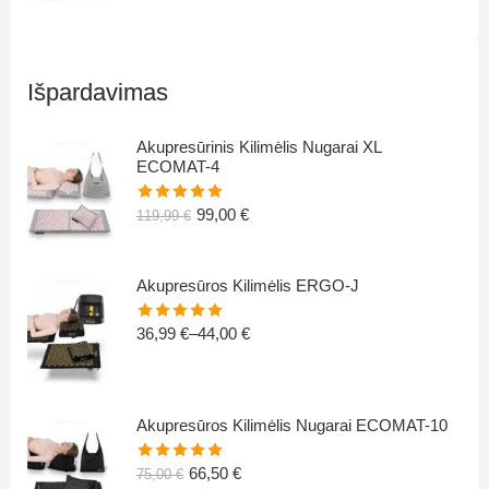
5.00
iš 5
Išpardavimas
Akupresūrinis Kilimėlis Nugarai XL
ECOMAT-4
99,00
€
119,99
€
Įvertinimas:
5.00
iš 5
Akupresūros Kilimėlis ERGO-J
36,99
€
–
44,00
€
Įvertinimas:
5.00
iš 5
Akupresūros Kilimėlis Nugarai ECOMAT-10
66,50
€
75,00
€
Įvertinimas: