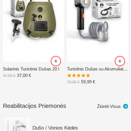
Solarinis Turistinis Dušas 20 l
Turistinis Dušas su Akumuliatorine Pompa
37,00
€
47,00
€
Įvertinimas:
59,99
€
70,00
€
5.00
iš 5
Reabilitacijos Priemonės
Žiūrėti Visus
Dušo / Vonios Kėdės