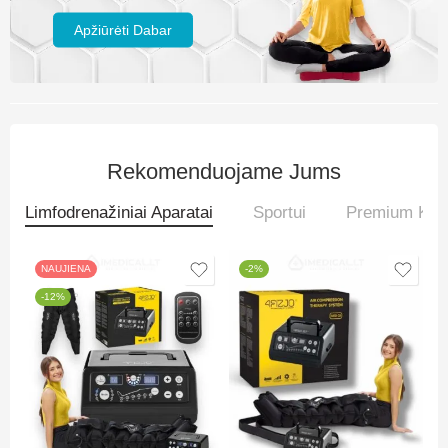
Apžiūrėti Dabar
Rekomenduojame Jums
Limfodrenažiniai Aparatai
Sportui
Premium Kilim
NAUJIENA
-2%
-12%