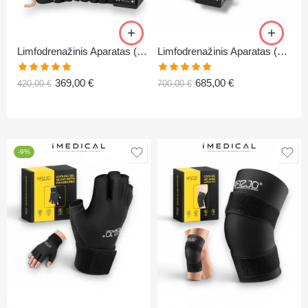
Limfodrenažinis Aparatas (universalus) C6
Limfodrenažinis Aparatas (universalus) C8
85
Įvertinimas:
Įvertinimas:
369,00
€
685,00
€
420,00
€
700,00
€
5.00
iš 5
5.00
iš 5
-9%