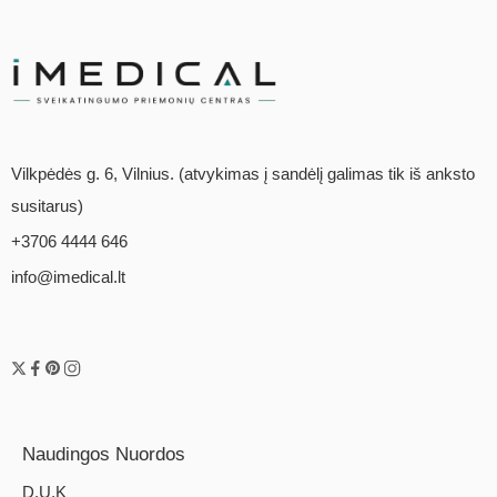
Vilkpėdės g. 6, Vilnius. (atvykimas į sandėlį galimas tik iš anksto
susitarus)
+3706 4444 646
info@imedical.lt
Naudingos Nuordos
D.U.K