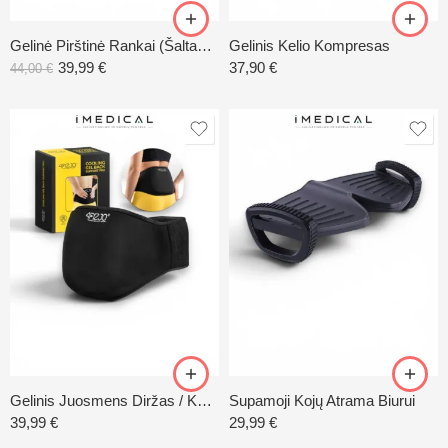
Gelinė Pirštinė Rankai (Šaltas / Karštas kompresas)
Gelinis Kelio Kompresas
39,99
€
37,90
€
44,00
€
Gelinis Juosmens Diržas / Kompresas ColdPack
Supamoji Kojų Atrama Biurui
39,99
€
29,99
€