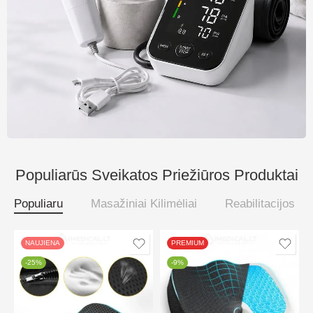
Populiarūs Sveikatos Priežiūros Produktai
Populiaru
Masažiniai Kilimėliai
Reabilitacijos P
NAUJIENA
PREMIUM
-25%
-9%