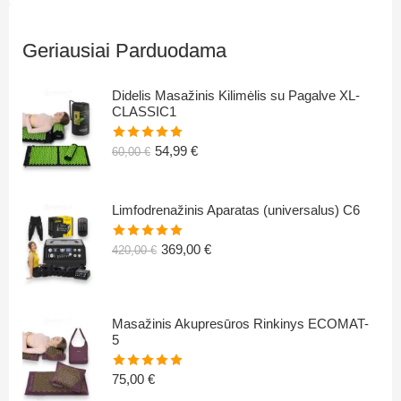
Geriausiai Parduodama
Didelis Masažinis Kilimėlis su Pagalve XL-
CLASSIC1
54,99
€
60,00
€
Įvertinimas:
5.00
iš 5
Limfodrenažinis Aparatas (universalus) C6
369,00
€
420,00
€
Įvertinimas:
5.00
iš 5
Masažinis Akupresūros Rinkinys ECOMAT-
5
75,00
€
Įvertinimas: