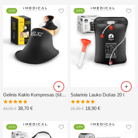
-12%
-24%
Gelinis Kaklo Kompresas (šildantis/šaldantis)
Solarinis Lauko Dušas 20 l
Įvertinimas:
Įvertinimas:
38,70
€
18,90
€
44,00
€
25,00
€
5.00
iš 5
5.00
iš 5
-21%
-14%