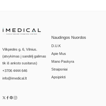
Naudingos Nuordos
D.U.K
Vilkpėdės g. 6, Vilnius.
Apie Mus
(atvykimas į sandėlį galimas
Mano Paskyra
tik iš anksto susitarus)
Straipsniai
+3706 4444 646
Apsipirkti
info@imedical.lt