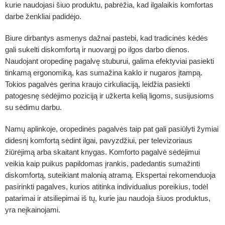
kurie naudojasi šiuo produktu, pabrėžia, kad ilgalaikis komfortas
darbe ženkliai padidėjo.
Biure dirbantys asmenys dažnai pastebi, kad tradicinės kėdės
gali sukelti diskomfortą ir nuovargį po ilgos darbo dienos.
Naudojant oropedinę pagalvę stuburui, galima efektyviai pasiekti
tinkamą ergonomiką, kas sumažina kaklo ir nugaros įtampą.
Tokios pagalvės gerina kraujo cirkuliaciją, leidžia pasiekti
patogesnę sėdėjimo poziciją ir užkerta kelią ligoms, susijusioms
su sėdimu darbu.
Namų aplinkoje, oropedinės pagalvės taip pat gali pasiūlyti žymiai
didesnį komfortą sėdint ilgai, pavyzdžiui, per televizoriaus
žiūrėjimą arba skaitant knygas. Komforto pagalvė sėdėjimui
veikia kaip puikus papildomas įrankis, padedantis sumažinti
diskomfortą, suteikiant malonią atramą. Ekspertai rekomenduoja
pasirinkti pagalves, kurios atitinka individualius poreikius, todėl
patarimai ir atsiliepimai iš tų, kurie jau naudoja šiuos produktus,
yra neįkainojami.