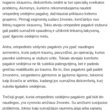
nugaros skausmu, diskomfortu sėdint ar turi specialių sveikatos
problemų. Asmenys, kuriems rekomenduojama naudoti
ortopedinę sėdėjimo pagalvę, dažniausiai priklauso kelioms
grupėms. Pirmąjį segmentą sudaro žmonės, kenčiantys nuo
lėtinių nugaros skausmų. Tokiu atveju ortopedinė pagalvė stuburui
gali padėti sumažinti spaudimą ir užtikrinti tinkamą laikyseną,
ypač ilgesnio sėdėjimo metu.
Antra, ortopedinės sėdynės pagalvės yra ypač naudingos
asmenims, kurie patyrė traumų, pavyzdžiui, po operacijų, kurios
paveikė sėdmenų ar stuburo sritis. Tokiais atvejais komforto
pagalvė sėdėjimui ne tik suteikia palengvėjimą, bet ir padeda
greičiau reabilituotis po trauma. Be to, šios pagalvės gali padėti
žmonėms, sergantiems įgimtomis ar įgytomis ligomis, tokiomis
kaip išvarža ar artritas, kadangi jos sumažina diskomfortą, kurį
sukelia ilgalaikis sėdėjimas.
Trečioji grupė, kuriai ortopedinės sėdėjimo pagalvės gali būti itin
naudingos, yra vyresnio amžiaus žmonės. Su amžiumi susijusios
problemos, tokios kaip sumažėjusi raumenų jėga arba sąnarių