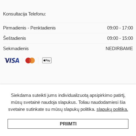
Konsultacija Telefonu:
Pirmadienis - Penktadienis
09:00 - 17:00
Šeštadienis
09:00 - 15:00
Sekmadienis
NEDIRBAME
Siekdama suteikti jums individualizuotą apsipirkimo patirtį,
© 2026 – iMEDICAL.LT | Visos teisės saugomos
mūsų svetainė naudoja slapukus. Toliau naudodamiesi šia
svetaine sutinkate su mūsų slapukų politika.
slapukų politika.
PRIIMTI
Pradžia
Filtrai
Kategorijos
Norai