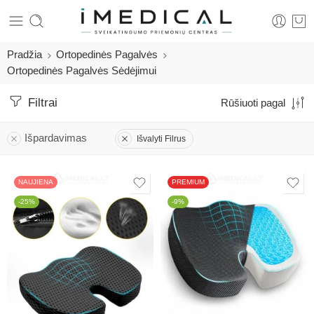
Pradžia
Ortopedinės Pagalvės
Ortopedinės Pagalvės Sėdėjimui
Filtrai
Rūšiuoti pagal
Išpardavimas
Išvalyti Filrus
NAUJIENA
PREMIUM
-25%
-9%