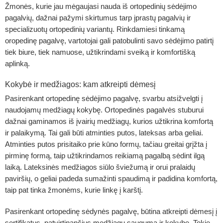
Žmonės, kurie jau mėgaujasi nauda iš ortopedinių sėdėjimo
pagalvių, dažnai pažymi skirtumus tarp įprastų pagalvių ir
specializuotų ortopedinių variantų. Rinkdamiesi tinkamą
oropedinę pagalvę, vartotojai gali patobulinti savo sėdėjimo patirtį
tiek biure, tiek namuose, užtikrindami sveiką ir komfortišką
aplinką.
Kokybė ir medžiagos: kam atkreipti dėmesį
Pasirenkant ortopedinę sėdėjimo pagalvę, svarbu atsižvelgti į
naudojamų medžiagų kokybę. Ortopedinės pagalvės stuburui
dažnai gaminamos iš įvairių medžiagų, kurios užtikrina komfortą
ir palaikymą. Tai gali būti atminties putos, lateksas arba geliai.
Atminties putos prisitaiko prie kūno formų, tačiau greitai grįžta į
pirminę formą, taip užtikrindamos reikiamą pagalbą sėdint ilgą
laiką. Lateksinės medžiagos siūlo šviežumą ir orui pralaidų
paviršių, o geliai padeda sumažinti spaudimą ir padidina komfortą,
taip pat tinka žmonėms, kurie linkę į karštį.
Pasirenkant ortopedinę sėdynės pagalvę, būtina atkreipti dėmesį į