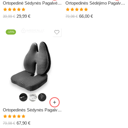
Ortopedinė Sėdynės Pagalvė COMFO+
Ortopedinės Sėdėjimo Pagalvės (Komplektas COMFO+)
Įvertinimas:
Įvertinimas:
29,99
€
66,00
€
39,99
€
79,98
€
5.00
iš 5
5.00
iš 5
-15%
Ortopedinės Sėdynės Pagalvės (Komplektas COMFO+)
Įvertinimas:
67,90
€
79,98
€