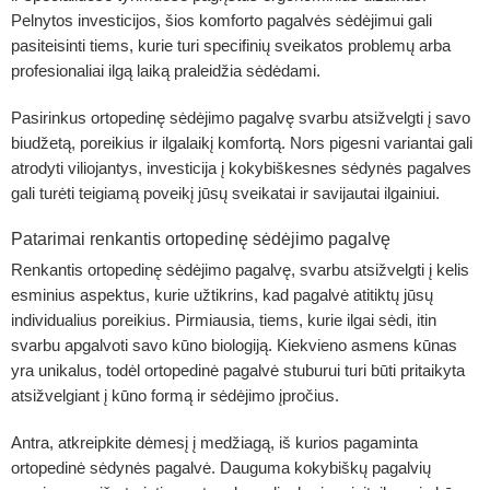
Pelnytos investicijos, šios komforto pagalvės sėdėjimui gali
pasiteisinti tiems, kurie turi specifinių sveikatos problemų arba
profesionaliai ilgą laiką praleidžia sėdėdami.
Pasirinkus ortopedinę sėdėjimo pagalvę svarbu atsižvelgti į savo
biudžetą, poreikius ir ilgalaikį komfortą. Nors pigesni variantai gali
atrodyti viliojantys, investicija į kokybiškesnes sėdynės pagalves
gali turėti teigiamą poveikį jūsų sveikatai ir savijautai ilgainiui.
Patarimai renkantis ortopedinę sėdėjimo pagalvę
Renkantis ortopedinę sėdėjimo pagalvę, svarbu atsižvelgti į kelis
esminius aspektus, kurie užtikrins, kad pagalvė atitiktų jūsų
individualius poreikius. Pirmiausia, tiems, kurie ilgai sėdi, itin
svarbu apgalvoti savo kūno biologiją. Kiekvieno asmens kūnas
yra unikalus, todėl ortopedinė pagalvė stuburui turi būti pritaikyta
atsižvelgiant į kūno formą ir sėdėjimo įpročius.
Antra, atkreipkite dėmesį į medžiagą, iš kurios pagaminta
ortopedinė sėdynės pagalvė. Dauguma kokybiškų pagalvių