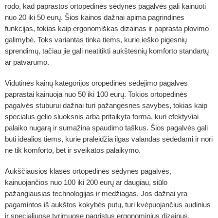
rodo, kad paprastos ortopedinės sėdynės pagalvės gali kainuoti
nuo 20 iki 50 eurų. Šios kainos dažnai apima pagrindines
funkcijas, tokias kaip ergonomiškas dizainas ir paprasta plovimo
galimybė. Toks variantas tinka tiems, kurie ieško pigesnių
sprendimų, tačiau jie gali neatitikti aukštesnių komforto standartų
ar patvarumo.
Vidutinės kainų kategorijos oropedinės sėdėjimo pagalvės
paprastai kainuoja nuo 50 iki 100 eurų. Tokios ortopedinės
pagalvės stuburui dažnai turi pažangesnes savybes, tokias kaip
specialus gelio sluoksnis arba pritaikyta forma, kuri efektyviai
palaiko nugarą ir sumažina spaudimo taškus. Šios pagalvės gali
būti idealios tiems, kurie praleidžia ilgas valandas sėdėdami ir nori
ne tik komforto, bet ir sveikatos palaikymo.
Aukščiausios klasės ortopedinės sėdynės pagalvės,
kainuojančios nuo 100 iki 200 eurų ar daugiau, siūlo
pažangiausias technologijas ir medžiagas. Jos dažnai yra
pagamintos iš aukštos kokybės putų, turi kvėpuojančius audinius
ir specialiuose tyrimuose pagrįstus ergonominius dizainus.