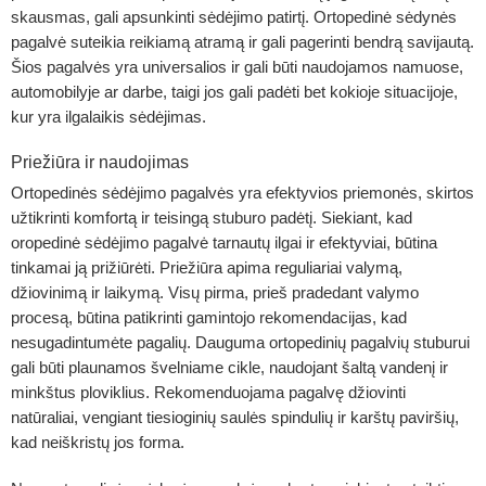
skausmas, gali apsunkinti sėdėjimo patirtį. Ortopedinė sėdynės
pagalvė suteikia reikiamą atramą ir gali pagerinti bendrą savijautą.
Šios pagalvės yra universalios ir gali būti naudojamos namuose,
automobilyje ar darbe, taigi jos gali padėti bet kokioje situacijoje,
kur yra ilgalaikis sėdėjimas.
Priežiūra ir naudojimas
Ortopedinės sėdėjimo pagalvės yra efektyvios priemonės, skirtos
užtikrinti komfortą ir teisingą stuburo padėtį. Siekiant, kad
oropedinė sėdėjimo pagalvė tarnautų ilgai ir efektyviai, būtina
tinkamai ją prižiūrėti. Priežiūra apima reguliariai valymą,
džiovinimą ir laikymą. Visų pirma, prieš pradedant valymo
procesą, būtina patikrinti gamintojo rekomendacijas, kad
nesugadintumėte pagalių. Dauguma ortopedinių pagalvių stuburui
gali būti plaunamos švelniame cikle, naudojant šaltą vandenį ir
minkštus ploviklius. Rekomenduojama pagalvę džiovinti
natūraliai, vengiant tiesioginių saulės spindulių ir karštų paviršių,
kad neiškristų jos forma.