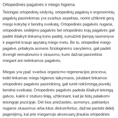
Ortopedinės pagalvės ir miego higiena
Teisingas ortopedinių sėdynių, ortopedinių pagalvių ir ergonominių
pagalvių pasirinkimas yra svarbus aspektas, norint užtikrinti gerą
miego kokybę ir bendrą sveikatą. Ortopedinės pagalvės nugarai,
ortopedinės sėdėjimo pagalvės bei ortopedinės kojų pagalvės gali
padėti išlaikyti tinkamą kūno padėtį, sumažinti įtampą raumenyse
ir pagerinti kraujo apytaką miego metu. Be to, ortopedinė miego
pagalvė, pritaikyta asmens fiziologinėms savybėms, gali padėti
išvengti nemalonumo ir skausmo, kuris dažnai pasireiškia
miegant ant netinkamos pagalvės.
Miegas yra ypač svarbus organizmo regeneracijos procesui,
todėl tinkamas miego higienos laikymasis, įskaitant tinkamos
ortopedinės pagalvės pasirinkimą, gali turėti reikšmingą poveikį
bendrai sveikatai. Ortopedinės pagalvės padeda išlaikyti teisingą
galvos, kaklo ir stuburo liniją, užtikrinant, kad jie būtų palaikomi
teisingoje pozicijoje. Dėl šios priežasties, asmenys, patiriantys
nugaros skausmus arba kitus diskomfortus, dažnai pastebi didelį
pagerėjimą, kai prie miegamojo aksesuarų įtraukia ortopedines