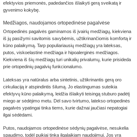
efektyvios priemonės, padedančios išlaikyti gerą sveikatą ir
gyvenimo kokybę.
Medžiagos, naudojamos ortopedinėse pagalvėse
Ortopedinės pagalvės gaminamos iš įvairių medžiagų, kiekviena
iš jų pasižymi savitomis savybėmis, užtikrinančiomis komfortą ir
kūno palaikymą. Tarp populiariausių medžiagų yra lateksas,
putos, viskoelastinė medžiaga ir hipoalerginės medžiagos.
Kiekviena iš šių medžiagų turi unikalių privalumų, kurie prisideda
prie ortopedinių pagalvių funkcionalumo.
Lateksas yra natūralus arba sintetinis, užtikrinantis gerą oro
cirkuliaciją ir atspindintis šilumą. Jo elastingumas suteikia
efektyvų kūno palaikymą, leidžia išlaikyti teisingą stuburo padėtį
miego ar sėdėjimo metu. Dėl savo tvirtumo, latekso ortopedinės
pagalvės ypatingai tinka tiems, kurie dažnai jaučiasi nepatogiai
ilgai sėdėdami.
Putos, naudojamos ortopedinėse sėdynių pagalvėse, nesukelia
spaudimo, todėl puikiai tinka ilgalaikiam naudojimui. Jos yra