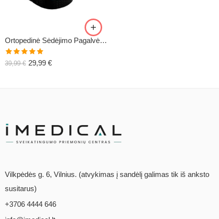
Ortopedinė Sėdėjimo Pagalvė COMFO+
Įvertinimas:
29,99
€
39,99
€
5.00
iš 5
Vilkpėdės g. 6, Vilnius. (atvykimas į sandėlį galimas tik iš anksto
susitarus)
+3706 4444 646