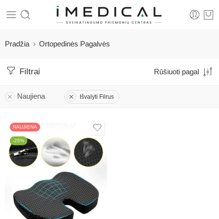
Pradžia
Ortopedinės Pagalvės
Filtrai
Rūšiuoti pagal
Naujiena
Išvalyti Filrus
NAUJIENA
-25%