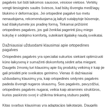
pagalvės turi būti laikomos sausose, vėsiose vietose. Vertėtų
vengti tiesioginės saulės šviesos, kad būtų išvengta medžiagų
blukimo ir deformacijos. Jei ortopedinė pagalvė tuo metu
nenaudojama, rekomenduojama ją laikyti sutalpytoje būsenoje,
kad išlaikytumėte jos pradinę formą. Tinkamai prižiūrint
ortopedines pagalves, jos gali ženkliai pagerinti jūsų miego
kokybę ir sėdėjimo komfortą, suteikiant ilgalaikę naudą sveikatai.
Dažniausiai užduodami klausimai apie ortopedines
pagalves
Ortopedinės pagalvės yra specialiai sukurtos siekiant optimizuoti
kūno laikyseną ir sumažinti diskomfortą sėdint arba miegant.
Daugelis žmonių turi klausimų apie šių produktų veikimą ir kaip jie
gali prisidėti prie sveikatos gerinimo. Vienas iš dažniausiai
užduodamų klausimų yra, kaip ortopedinės sėdynės pagalvės
padeda išvengti nugaros skausmų. Šios pagalvės, pavyzdžiui,
ortopedinės pagalvės nugarai, veikia kaip atraminės struktūros,
kurios paskirsto svorį ir užtikrina tinkamą stuburo padėtį.
Kitas svarbus klausimas yra adaptacijos laikotarpis. Daugelis