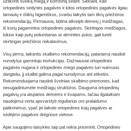
užtikrinti sveiką miegą ir komfortą sėdint. Siekiant, kad
ortopedinės sėdynės pagalvės ir kitos ortopedinės pagalvės ilgiau
tarnautų ir išliktų higieniškos, svarbu laikytis tam tikrų priežiūros
rekomendacijų. Pirmiausia, būtina atkreipti dėmesį į medžiagas,
iš kurių pagamintos ortopedinės pagalvės. Skirtingos medžiagos,
tokios kaip putų poliuretanas ar atminties putos, gali turėti
skirtingas priežiūros reikalavimus.
Visų pirma, laikantis skalbimo rekomendacijų, patariama naudoti
nurodytus gamintojo instrukcijas. Dažniausiai ortopedinės
pagalvės nugarai ir ortopedinės miego pagalvės turi nuimusiu
dangteliu, jį skalbti galima pagal nurodymus ant etiketės.
Rekomenduojama naudoti švelnias skalbimo priemones, kad
nesugadintumėte medžiagų struktūros. Dauguma ortopedinių
pagalvių yra atsparios dėmėms ir kvapams, tačiau ilgalaikiam
naudojimui verta apsvarstyti reguliarius oro pralaidumo
patikrinimus, ypač jei laikote ortopedines kojų pagalves ar
sėdėjimo pagalves drėgnose vietose.
Apie saugojimo taisykles taip pat reikia prisiminti. Ortopedinės