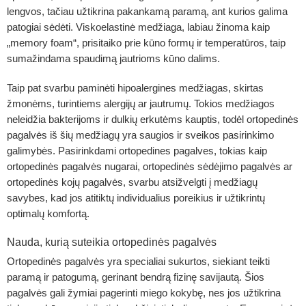
lengvos, tačiau užtikrina pakankamą paramą, ant kurios galima
patogiai sėdėti. Viskoelastinė medžiaga, labiau žinoma kaip
„memory foam“, prisitaiko prie kūno formų ir temperatūros, taip
sumažindama spaudimą jautrioms kūno dalims.
Taip pat svarbu paminėti hipoalergines medžiagas, skirtas
žmonėms, turintiems alergijų ar jautrumų. Tokios medžiagos
neleidžia bakterijoms ir dulkių erkutėms kauptis, todėl ortopedinės
pagalvės iš šių medžiagų yra saugios ir sveikos pasirinkimo
galimybės. Pasirinkdami ortopedines pagalves, tokias kaip
ortopedinės pagalvės nugarai, ortopedinės sėdėjimo pagalvės ar
ortopedinės kojų pagalvės, svarbu atsižvelgti į medžiagų
savybes, kad jos atitiktų individualius poreikius ir užtikrintų
optimalų komfortą.
Nauda, kurią suteikia ortopedinės pagalvės
Ortopedinės pagalvės yra specialiai sukurtos, siekiant teikti
paramą ir patogumą, gerinant bendrą fizinę savijautą. Šios
pagalvės gali žymiai pagerinti miego kokybę, nes jos užtikrina