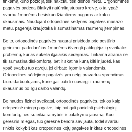
tinkamą kūno poziciją tiek nakčiai, tiek dienos metu. Ergonominės
pagalvės padeda išlaikyti natūralią stuburo kreivę, o tai ypač
svarbu žmonėms besiskundžiantiems nugaros ar kaklo
skausmais. Naudojant ortopedines sėdynės pagalves masažo
metu, pagerėja kraujotaka ir sumažinamas raumenų įtempimas.
Be to, ortopedinės pagalvės nugarai prisideda prie postūrio
gerinimo, padedančios žmonėms išvengti pablogėjusių sveikatos
problemų, kurias sukelia ilgalaikis sėdėjimas. Tinkama atrama ne
tik sumažina diskomfortą, bet ir skatina kūną kilti ir judėti, kas
ypač svarbu tuo atveju, jei dirbate ilgomis valandomis.
Ortopedinės sėdėjimo pagalvės yra netgi pravartus sprendimas
biuro darbuotojams, kurie gali patirti nuovargį ir raumenų
skausmus po ilgų darbo valandų.
Be naudos fizinei sveikatai, ortopedinės pagalvės, tokios kaip
ortopedinė miego pagalvė, taip pat gali padidinti psichologinį
komfortą, nes suteikia ramybės ir palaikymo jausmą. Kuo
geresnis miegas, tuo geresnė bendra savijauta, todėl svarbu
rinktis kokybiškas ortopedines kojų pagalves ir kitas ortopedinės