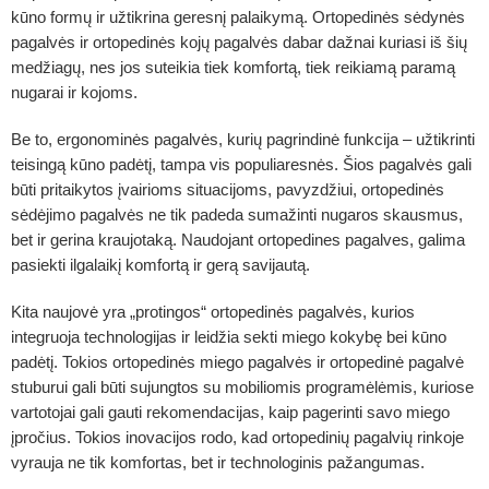
kūno formų ir užtikrina geresnį palaikymą. Ortopedinės sėdynės
pagalvės ir ortopedinės kojų pagalvės dabar dažnai kuriasi iš šių
medžiagų, nes jos suteikia tiek komfortą, tiek reikiamą paramą
nugarai ir kojoms.
Be to, ergonominės pagalvės, kurių pagrindinė funkcija – užtikrinti
teisingą kūno padėtį, tampa vis populiaresnės. Šios pagalvės gali
būti pritaikytos įvairioms situacijoms, pavyzdžiui, ortopedinės
sėdėjimo pagalvės ne tik padeda sumažinti nugaros skausmus,
bet ir gerina kraujotaką. Naudojant ortopedines pagalves, galima
pasiekti ilgalaikį komfortą ir gerą savijautą.
Kita naujovė yra „protingos“ ortopedinės pagalvės, kurios
integruoja technologijas ir leidžia sekti miego kokybę bei kūno
padėtį. Tokios ortopedinės miego pagalvės ir ortopedinė pagalvė
stuburui gali būti sujungtos su mobiliomis programėlėmis, kuriose
vartotojai gali gauti rekomendacijas, kaip pagerinti savo miego
įpročius. Tokios inovacijos rodo, kad ortopedinių pagalvių rinkoje
vyrauja ne tik komfortas, bet ir technologinis pažangumas.