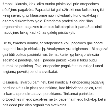
žmonių klausia, kiek laiko trunka prisitaikyti prie ortopedinės
sėdėjimo pagalvės. Paprastai tai gali užtrukti nuo kelių dienų iki
kelių savaičių, priklausomai nuo individualių kūno ypatybių ir
esamo diskomforto lygio. Patariama pradėti naudoti šias
ergonomines pagalves trumpais laikotarpiais ir pamažu didinti
naudojimo laiką, kad kūnas galėtų prisitaikyti.
Be to, žmonės domisi, ar ortopedinės kojų pagalvės gali padėti
pagerinti kraujo cirkuliaciją. Atsakymas yra teigiamas – ši pagalvė
gali būti puikus pasirinkimas tiems, kurie ilgą laiką praleidžia
sėdimoje padėtyje, nes ji padeda pakelti kojas ir tokiu būdu
sumažina patinimą. Taigi ortopedinė pagalvė stuburui gali turėti
teigiamą poveikį bendrai sveikatai.
Galiausiai, svarbu paminėti, kad imedical.lt ortopedinių pagalvių
parduotuvė siūlo platų pasirinkimą, kad kiekvienas galėtų rasti
tinkamą sprendimą savo poreikiams. Tinkamai parinktos
ortopedinės miego pagalvės ne tik pagerina miego kokybę, bet ir
prisideda prie viso organizmo sveikatos.