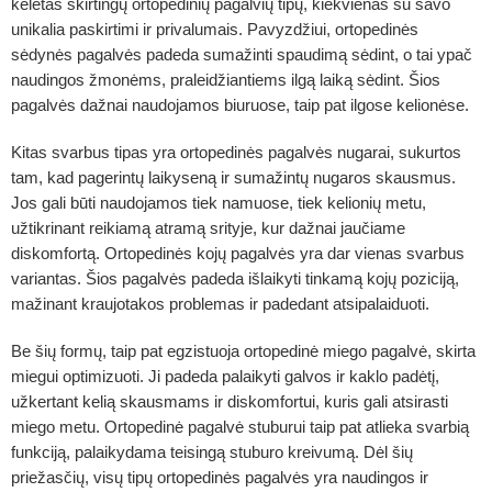
keletas skirtingų ortopedinių pagalvių tipų, kiekvienas su savo
unikalia paskirtimi ir privalumais. Pavyzdžiui,
ortopedinės
sėdynės pagalvės
padeda sumažinti spaudimą sėdint, o tai ypač
naudingos žmonėms, praleidžiantiems ilgą laiką sėdint. Šios
pagalvės dažnai naudojamos biuruose, taip pat ilgose kelionėse.
Kitas svarbus tipas yra
ortopedinės pagalvės nugarai
, sukurtos
tam, kad pagerintų laikyseną ir sumažintų nugaros skausmus.
Jos gali būti naudojamos tiek namuose, tiek kelionių metu,
užtikrinant reikiamą atramą srityje, kur dažnai jaučiame
diskomfortą.
Ortopedinės kojų pagalvės
yra dar vienas svarbus
variantas. Šios pagalvės padeda išlaikyti tinkamą kojų poziciją,
mažinant kraujotakos problemas ir padedant atsipalaiduoti.
Be šių formų, taip pat egzistuoja
ortopedinė miego pagalvė
, skirta
miegui optimizuoti. Ji padeda palaikyti galvos ir kaklo padėtį,
užkertant kelią skausmams ir diskomfortui, kuris gali atsirasti
miego metu.
Ortopedinė pagalvė stuburui
taip pat atlieka svarbią
funkciją, palaikydama teisingą stuburo kreivumą. Dėl šių
priežasčių, visų tipų ortopedinės pagalvės yra naudingos ir