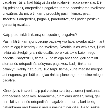
pagalvės rūšis, kad būtų užtikrinta ilgalaikė nauda sveikatai. Dėl
šių priežasčių ortopedinės pagalvės tampa neatsiejama sveikatos
priežiūros dalimi, o tinkamų produktų pasirinkimas, pvz.,
imedical.lt ortopedinių pagalvių parduotuvė, gali padėti pasiekti
geresnių rezultatų.
Kaip pasirinkti tinkamą ortopedinę pagalvę?
Pasirinkti tinkamą ortopedinę pagalvę yra labai svarbu užtikrinant
gerą miegą ir bendrą kūno sveikatą. Svarbiausias veiksnys, į kurį
reikia atsižvelgti, yra individualūs poreikiai, tokie kaip miego
padėtis. Pavyzdžiui, tiems, kurie miega ant šono, gali prireikti
storesnės ortopedinės sėdynės pagalvės, kad ji tinkamai
palaikytų kaklą ir stuburą. Tuo tarpu tiems, kurie mėgsta miegoti
ant nugaros, gali būti patogiau rinktis plonesnę ortopedinę miego
pagalvę.
Kūno dydis ir svoris taip pat vaidina svarbų vaidmenį renkantis
ortopedines pagalves. Asmenims, turintiems didesnį svorį, gali
prireikti tvirtesnės ortopedinės pagalvės stuburui, kuri teiktų
pakankamą palaikymą ir neleis pasinerti per giliai. Be to, reikia