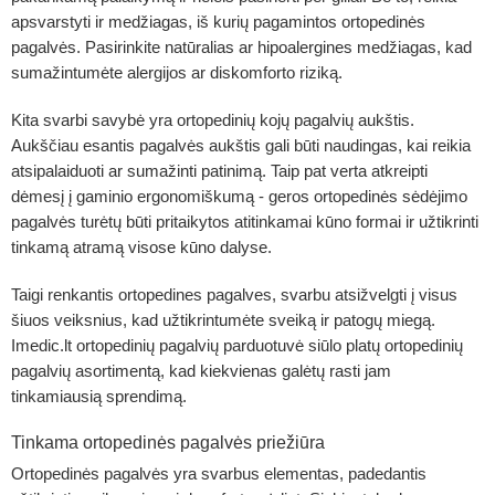
apsvarstyti ir medžiagas, iš kurių pagamintos ortopedinės
pagalvės. Pasirinkite natūralias ar hipoalergines medžiagas, kad
sumažintumėte alergijos ar diskomforto riziką.
Kita svarbi savybė yra ortopedinių kojų pagalvių aukštis.
Aukščiau esantis pagalvės aukštis gali būti naudingas, kai reikia
atsipalaiduoti ar sumažinti patinimą. Taip pat verta atkreipti
dėmesį į gaminio ergonomiškumą - geros ortopedinės sėdėjimo
pagalvės turėtų būti pritaikytos atitinkamai kūno formai ir užtikrinti
tinkamą atramą visose kūno dalyse.
Taigi renkantis ortopedines pagalves, svarbu atsižvelgti į visus
šiuos veiksnius, kad užtikrintumėte sveiką ir patogų miegą.
Imedic.lt ortopedinių pagalvių parduotuvė siūlo platų ortopedinių
pagalvių asortimentą, kad kiekvienas galėtų rasti jam
tinkamiausią sprendimą.
Tinkama ortopedinės pagalvės priežiūra
Ortopedinės pagalvės yra svarbus elementas, padedantis