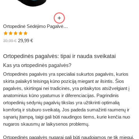
Ortopedinė Sėdėjimo Pagalvė COMFO+
Įvertinimas:
29,99
€
39,99
€
5.00
iš 5
Ortopedinės pagalvės: tipai ir nauda sveikatai
Kas yra ortopedinės pagalvės?
Ortopedinės pagalvės yra specialiai sukurtos pagalvės, kurios
skirta palaikyti teisingą kūno poziciją miegant ar ilsintis. Šios
pagalvės, skirtingai nei tradicinės, yra pritaikytos atsižvelgiant į
anatominius kūno ypatumus ir diferenciacijas. Pagrindinis
ortopedinių sėdynių pagalvių tikslas yra užtikrinti optimalią
komfortą ir stuburo sveikatą. Jos padeda sumažinti raumenų ir
sąnarių įtampą, taigi gali būti naudingos tiems, kurie kenčia nuo
nugaros skausmų ar laikysenos problemų.
Ortopedinės pagalvės nugarai gali būti naudojamos ne tik miegui,