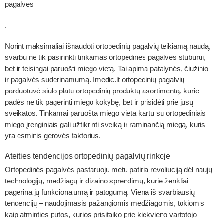
pagalves
.
Norint maksimaliai išnaudoti ortopedinių pagalvių teikiamą naudą,
svarbu ne tik pasirinkti tinkamas ortopedines pagalves stuburui,
bet ir teisingai paruošti miego vietą. Tai apima patalynės, čiužinio
ir pagalvės suderinamumą. Imedic.lt ortopedinių pagalvių
parduotuvė siūlo platų ortopedinių produktų asortimentą, kurie
padės ne tik pagerinti miego kokybę, bet ir prisidėti prie jūsų
sveikatos. Tinkamai paruošta miego vieta kartu su ortopediniais
miego įrenginiais gali užtikrinti sveiką ir raminančią miegą, kuris
yra esminis gerovės faktorius.
Ateities tendencijos ortopedinių pagalvių rinkoje
Ortopedinės pagalvės pastaruoju metu patiria revoliuciją dėl naujų
technologijų, medžiagų ir dizaino sprendimų, kurie ženkliai
pagerina jų funkcionalumą ir patogumą. Viena iš svarbiausių
tendencijų – naudojimasis pažangiomis medžiagomis, tokiomis
kaip atminties putos, kurios prisitaiko prie kiekvieno vartotojo