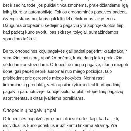
bet ir sėdint, todėl jos puikiai tinka žmonėms, praleidžiantiems ilgą
laiką biure ar automobilyje. Tokios ergonominės pagalvės padeda
išvengti skausmo, kuris gali kilti dėl netinkamos laikysenos.
Dauguma ortopedinių sėdėjimo pagalvių yra suprojektuotos taip,
kad padėtų kūno svoriui pasiskirstyti tolygiai, sumažindamos
spaudimo taškus.
Be to, ortopedinės kojų pagalvės gali padėti pagerinti kraujotaką ir
sumažinti patinimą, ypač žmonėms, kurie daug laiko praleidžia
sėdėdami ar stovėdami. Ortopedinė miego pagalvė, skirta miegoti
šone, gali padėti nepriklausomai nuo miego pozicijos, taip
prisidedant prie geresnės miego kokybės. Norint rasti
tinkamiausią produktą, verta apsilankyti imedical.lt ortopedinių
pagalvių parduotuvėje, kurioje siūloma plati ortopedinių pagalvių
asortimentas, skirtas įvairiems poreikiams.
Ortopedinių pagalvių tipai
Ortopedinės pagalvės yra specialiai sukurtos taip, kad atitiktų
individualius kūno poreikius ir užtikrintų tinkamą atramą. Yra