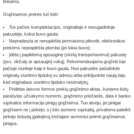
tinkama.
Grąžinamos prekės turi būti:
Tos pačios komplektacijos, originalioje ir nesugadintoje
pakuotėje, kokia buvo gauta;
Nepradaryta ar nenuplėšta permatoma plėvelė, elektronikos
prekėms nepraplėšta plomba (jei tokia buvo);
Įdėta į papildomą apsauginę (skirtą transportavimui) pakuotę
(pvz. dėžutę ar apsauginį voką). Rekomenduojama grąžinti toje
pačioje siuntoje kaip ir buvo gauta.
Nuo pakuotės pašalinkite
originalų siuntimo lipduką su adresu arba priklijuokite naują taip,
kad originalaus siuntimo lipduko nesimatytų.
Pridėtas laisvos formos prekių grąžinimo aktas, kuriame būtų
parašytas užsakymo numeris, grąžinimo priežastis, data ir banko
sąskaitos informacija pinigų grąžinimui. Tuo atveju, jei pinigai
grąžinami ne į pirkėjo, o į kito asmens sąskaitą, privaloma pateikti
pirkėjo išduotą įgaliojimą trečiajam asmeniui priimti grąžinamus
pinigus.