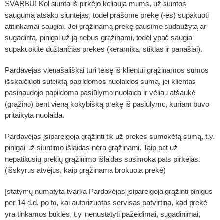
SVARBU!
Kol siunta iš pirkėjo keliauja mums, už siuntos
saugumą atsako siuntėjas, todėl prašome prekę (-es) supakuoti
atitinkamai saugiai. Jei grąžinamą prekę gausime sudaužytą ar
sugadintą, pinigai už ją nebus grąžinami, todėl ypač saugiai
supakuokite dūžtančias prekes (keramika, stiklas ir panašiai).
Pardavėjas vienašališkai turi teisę iš klientui grąžinamos sumos
išskaičiuoti suteiktą papildomos nuolaidos sumą, jei klientas
pasinaudojo papildoma pasiūlymo nuolaida ir vėliau atšaukė
(grąžino) bent vieną kokybišką prekę iš pasiūlymo, kuriam buvo
pritaikyta nuolaida.
Pardavėjas įsipareigoja grąžinti tik už prekes sumokėtą sumą, t.y.
pinigai už siuntimo išlaidas nėra grąžinami. Taip pat už
nepatikusių prekių grąžinimo išlaidas susimoka pats pirkėjas.
(išskyrus atvėjus, kaip grąžinama brokuota prekė)
Įstatymų numatyta tvarka Pardavėjas įsipareigoja grąžinti pinigus
per 14 d.d. po to, kai autorizuotas servisas patvirtina, kad prekė
yra tinkamos būklės, t.y. nenustatyti pažeidimai, sugadinimai,