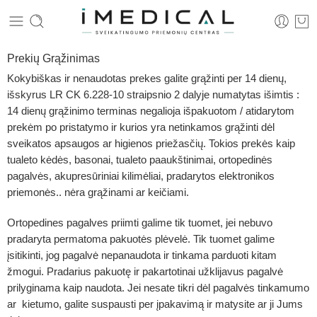
Prekių Grąžinimas
Kokybiškas ir nenaudotas prekes galite grąžinti per 14 dienų,
išskyrus LR CK 6.228-10 straipsnio 2 dalyje numatytas išimtis :
14 dienų grąžinimo terminas negalioja išpakuotom / atidarytom
prekėm po pristatymo ir kurios yra netinkamos grąžinti dėl
sveikatos apsaugos ar higienos priežasčių.
Tokios prekės kaip
tualeto kėdės, basonai, tualeto paaukštinimai, ortopedinės
pagalvės, akupresūriniai kilimėliai, pradarytos elektronikos
priemonės.. nėra grąžinami ar keičiami.
Ortopedines pagalves priimti galime tik tuomet, jei nebuvo
pradaryta permatoma pakuotės plėvelė. Tik tuomet galime
įsitikinti, jog pagalvė nepanaudota ir tinkama parduoti kitam
žmogui. Pradarius pakuotę ir pakartotinai užklijavus pagalvė
prilyginama kaip naudota. Jei nesate tikri dėl pagalvės tinkamumo
ar kietumo, galite suspausti per įpakavimą ir matysite ar ji Jums