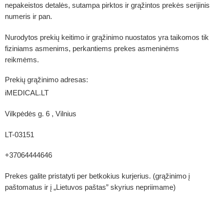
nepakeistos detalės, sutampa pirktos ir grąžintos prekės serijinis
numeris ir pan.
Nurodytos prekių keitimo ir grąžinimo nuostatos yra taikomos tik
fiziniams asmenims, perkantiems prekes asmeninėms
reikmėms.
Prekių grąžinimo adresas:
iMEDICAL.LT
Vilkpėdės g. 6 , Vilnius
LT-03151
+37064444646
Prekes galite pristatyti per betkokius kurjerius. (grąžinimo į
paštomatus ir į „Lietuvos paštas” skyrius nepriimame)