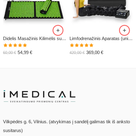
Didelis Masažinis Kilimėlis su Pagalve XL-CLASSIC1
Limfodrenažinis Aparatas (universalus) C6
Įvertinimas:
Įvertinimas:
54,99
€
369,00
€
60,00
€
420,00
€
5.00
iš 5
5.00
iš 5
Vilkpėdės g. 6, Vilnius. (atvykimas į sandėlį galimas tik iš anksto
susitarus)