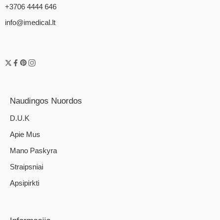
+3706 4444 646
info@imedical.lt
Naudingos Nuordos
D.U.K
Apie Mus
Mano Paskyra
Straipsniai
Apsipirkti