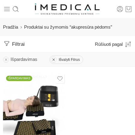
Pradžia
Produktai su žymomis “akupresūra pėdoms”
Filtrai
Rūšiuoti pagal
Išpardavimas
Išvalyti Filrus
IŠPARDAVIMAS