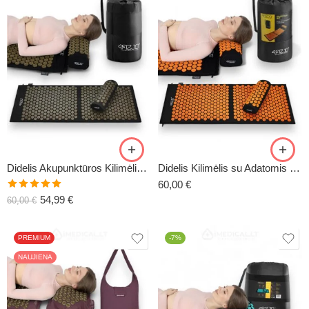
Didelis Akupunktūros Kilimėlis su Pagalve XL-CLASSIC3
Didelis Kilimėlis su Adatomis XL-CLASSIC4
60,00
€
Įvertinimas:
54,99
€
60,00
€
5.00
iš 5
PREMIUM
-7%
NAUJIENA