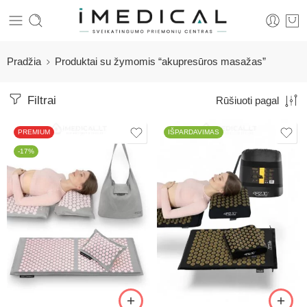
Pradžia
Produktai su žymomis “akupresūros masažas”
Filtrai
Rūšiuoti pagal
PREMIUM
IŠPARDAVIMAS
-17%
Juoda/Auksinė
Žalia/Auksinė