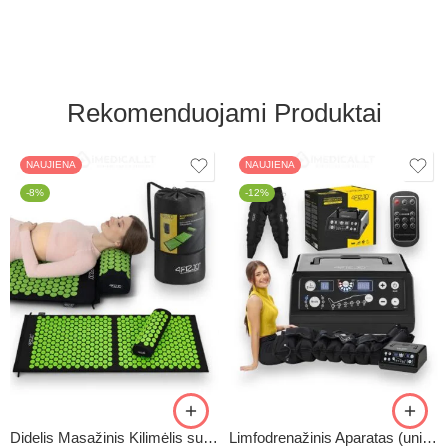
5.00
iš 5
Rekomenduojami Produktai
NAUJIENA
NAUJIENA
-8%
-12%
Didelis Masažinis Kilimėlis su Pagalve XL-CLASSIC1
Limfodrenažinis Aparatas (universalus) C6