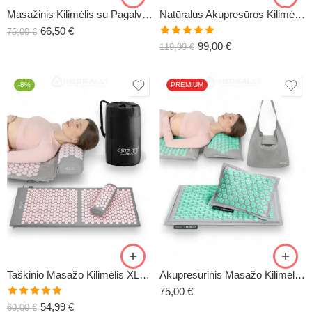
Masažinis Kilimėlis su Pagalve ECOMAT-7
Natūralus Akupresūros Kilimėlis XL ECOMAT-2
66,50
€
75,00
€
Įvertinimas:
99,00
€
119,99
€
5.00
iš 5
-8%
PREMIUM
Taškinio Masažo Kilimėlis XL-CLASSIC5
Akupresūrinis Masažo Kilimėlis ECOMAT-12
75,00
€
Įvertinimas:
54,99
€
60,00
€