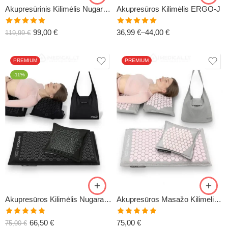
Akupresūrinis Kilimėlis Nugarai XL ECOMAT-4
Akupresūros Kilimėlis ERGO-J
Įvertinimas:
Įvertinimas:
99,00
€
36,99
€
–
44,00
€
119,99
€
5.00
iš 5
5.00
iš 5
PREMIUM
PREMIUM
-11%
Akupresūros Kilimėlis Nugarai ECOMAT-10
Akupresūros Masažo Kilimelis ECOMAT-11
Įvertinimas:
Įvertinimas:
66,50
€
75,00
€
75,00
€