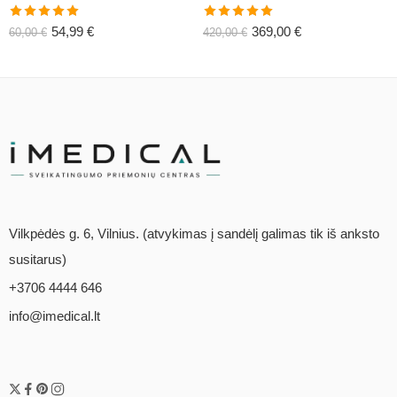
Įvertinimas:
Įvertinimas:
54,99
€
369,00
€
60,00
€
420,00
€
5.00
iš 5
5.00
iš 5
Vilkpėdės g. 6, Vilnius. (atvykimas į sandėlį galimas tik iš anksto
susitarus)
+3706 4444 646
info@imedical.lt