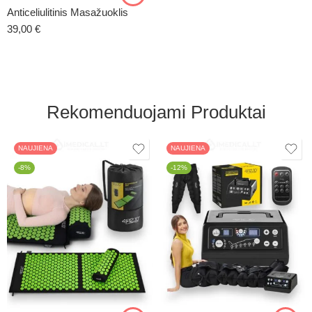
Anticeliulitinis Masažuoklis
39,00
€
Rekomenduojami Produktai
NAUJIENA
NAUJIENA
-8%
-12%