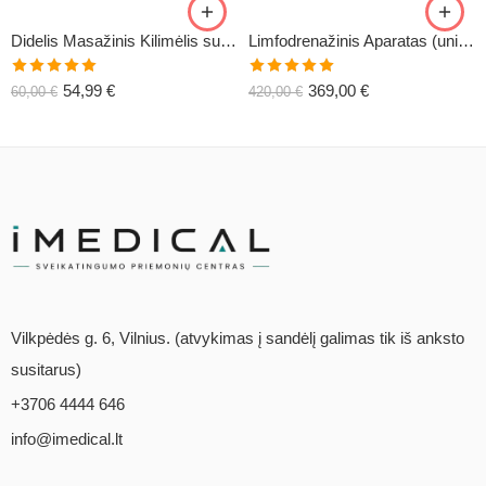
Didelis Masažinis Kilimėlis su Pagalve XL-CLASSIC1
Limfodrenažinis Aparatas (universalus) C6
Įvertinimas:
Įvertinimas:
54,99
€
369,00
€
60,00
€
420,00
€
5.00
iš 5
5.00
iš 5
Vilkpėdės g. 6, Vilnius. (atvykimas į sandėlį galimas tik iš anksto
susitarus)
+3706 4444 646
info@imedical.lt