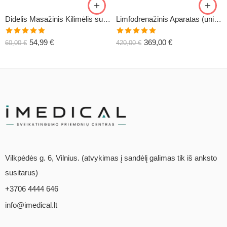
Didelis Masažinis Kilimėlis su Pagalve XL-CLASSIC1
Limfodrenažinis Aparatas (universalus) C6
Įvertinimas:
Įvertinimas:
54,99
€
369,00
€
60,00
€
420,00
€
5.00
iš 5
5.00
iš 5
Vilkpėdės g. 6, Vilnius. (atvykimas į sandėlį galimas tik iš anksto
susitarus)
+3706 4444 646
info@imedical.lt