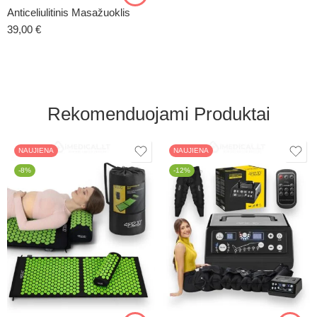
Anticeliulitinis Masažuoklis
39,00
€
Rekomenduojami Produktai
NAUJIENA
NAUJIENA
-8%
-12%