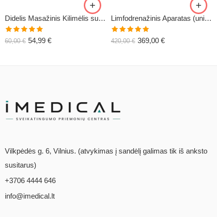
Didelis Masažinis Kilimėlis su Pagalve XL-CLASSIC1
Limfodrenažinis Aparatas (universalus) C6
Įvertinimas:
Įvertinimas:
54,99
€
369,00
€
60,00
€
420,00
€
5.00
iš 5
5.00
iš 5
Vilkpėdės g. 6, Vilnius. (atvykimas į sandėlį galimas tik iš anksto
susitarus)
+3706 4444 646
info@imedical.lt