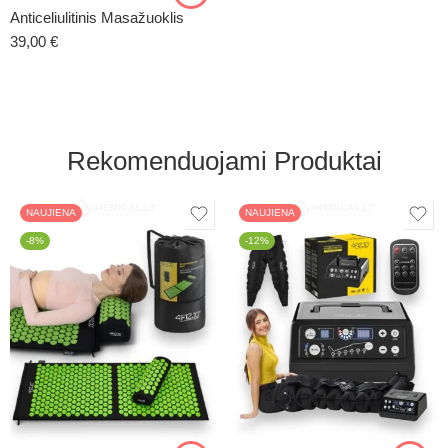
Anticeliulitinis Masažuoklis
39,00
€
Rekomenduojami Produktai
NAUJIENA
NAUJIENA
-8%
-12%