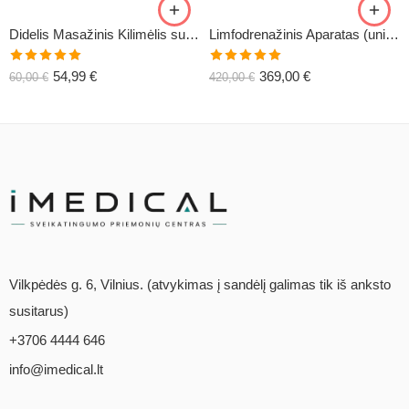
Didelis Masažinis Kilimėlis su Pagalve XL-CLASSIC1
Limfodrenažinis Aparatas (universalus) C6
Įvertinimas:
Įvertinimas:
54,99
€
369,00
€
60,00
€
420,00
€
5.00
iš 5
5.00
iš 5
Vilkpėdės g. 6, Vilnius. (atvykimas į sandėlį galimas tik iš anksto
susitarus)
+3706 4444 646
info@imedical.lt