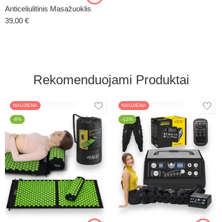
Anticeliulitinis Masažuoklis
39,00
€
Rekomenduojami Produktai
NAUJIENA
NAUJIENA
-8%
-12%