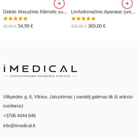
Didelis Masažinis Kilimėlis su Pagalve XL-CLASSIC1
Limfodrenažinis Aparatas (universalus) C6
Įvertinimas:
Įvertinimas:
54,99
€
369,00
€
60,00
€
420,00
€
5.00
iš 5
5.00
iš 5
Vilkpėdės g. 6, Vilnius. (atvykimas į sandėlį galimas tik iš anksto
susitarus)
+3706 4444 646
info@imedical.lt