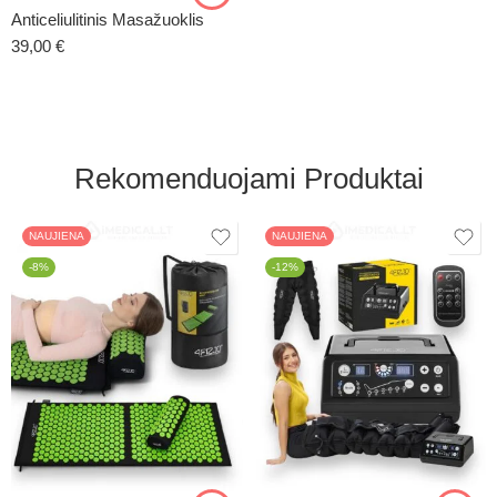
Anticeliulitinis Masažuoklis
39,00
€
Rekomenduojami Produktai
NAUJIENA
NAUJIENA
-8%
-12%