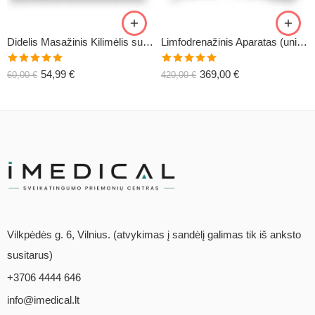
Didelis Masažinis Kilimėlis su Pagalve XL-CLASSIC1
Limfodrenažinis Aparatas (universalus) C6
Įvertinimas:
Įvertinimas:
54,99
€
369,00
€
60,00
€
420,00
€
5.00
iš 5
5.00
iš 5
Vilkpėdės g. 6, Vilnius. (atvykimas į sandėlį galimas tik iš anksto
susitarus)
+3706 4444 646
info@imedical.lt