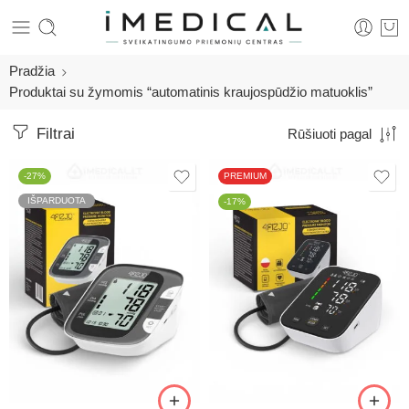
Pradžia
Produktai su žymomis “automatinis kraujospūdžio matuoklis”
Filtrai
Rūšiuoti pagal
-27%
PREMIUM
IŠPARDUOTA
-17%