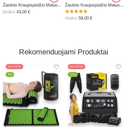
Žastinis Kraujospūdžio Matuoklis PRO
Žastinis Kraujospūdžio Matuoklis ULTRA
43,00
€
59,00
€
Įvertinimas:
58,00
€
70,00
€
5.00
iš 5
Rekomenduojami Produktai
NAUJIENA
NAUJIENA
-8%
-12%