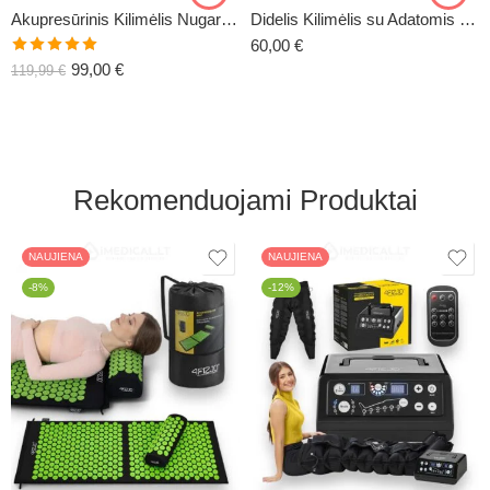
Akupresūrinis Kilimėlis Nugarai XL ECOMAT-4
Didelis Kilimėlis su Adatomis XL-CLASSIC4
60,00
€
Įvertinimas:
99,00
€
119,99
€
5.00
iš 5
Rekomenduojami Produktai
NAUJIENA
NAUJIENA
-8%
-12%