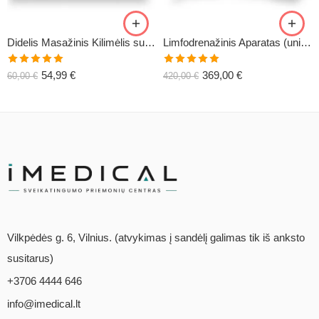
Didelis Masažinis Kilimėlis su Pagalve XL-CLASSIC1
Limfodrenažinis Aparatas (universalus) C6
Įvertinimas:
Įvertinimas:
54,99
€
369,00
€
60,00
€
420,00
€
5.00
iš 5
5.00
iš 5
Vilkpėdės g. 6, Vilnius. (atvykimas į sandėlį galimas tik iš anksto
susitarus)
+3706 4444 646
info@imedical.lt