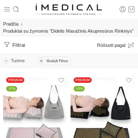
Pradžia
Produktai su žymomis “Didelis Masažinis Akupresūros Rinkinys”
Filtrai
Rūšiuoti pagal
Turime
Išvalyti Filrus
PREMIUM
PREMIUM
-17%
-25%