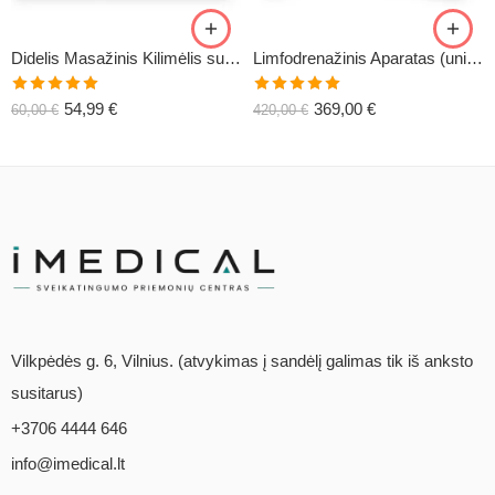
Didelis Masažinis Kilimėlis su Pagalve XL-CLASSIC1
Limfodrenažinis Aparatas (universalus) C6
Įvertinimas:
Įvertinimas:
54,99
€
369,00
€
60,00
€
420,00
€
5.00
iš 5
5.00
iš 5
Vilkpėdės g. 6, Vilnius. (atvykimas į sandėlį galimas tik iš anksto
susitarus)
+3706 4444 646
info@imedical.lt