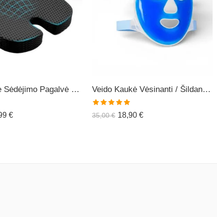
Ortopedinė Sėdėjimo Pagalvė COMFO+
Veido Kaukė Vėsinanti / Šildanti (daugiakartinė)
Įvertinimas:
,99
€
18,90
€
35,00
€
5.00
iš 5