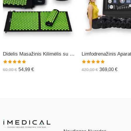
Didelis Masažinis Kilimėlis su Pagalve XL-CLASSIC1
Įvertinimas:
Įvertinimas:
54,99
€
369,00
€
60,00
€
420,00
€
5.00
iš 5
5.00
iš 5