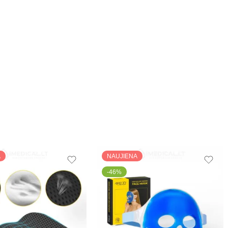
A
NAUJIENA
-46%