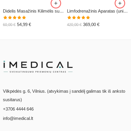
Didelis Masažinis Kilimėlis su Pagalve XL-CLASSIC1
Limfodrenažinis Aparatas (universalus) C6
Įvertinimas:
Įvertinimas:
54,99
€
369,00
€
60,00
€
420,00
€
5.00
iš 5
5.00
iš 5
Vilkpėdės g. 6, Vilnius. (atvykimas į sandėlį galimas tik iš anksto
susitarus)
+3706 4444 646
info@imedical.lt