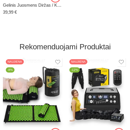
Gelinis Juosmens Diržas / Kompresas ColdPack
39,99
€
Rekomenduojami Produktai
NAUJIENA
NAUJIENA
-8%
-12%