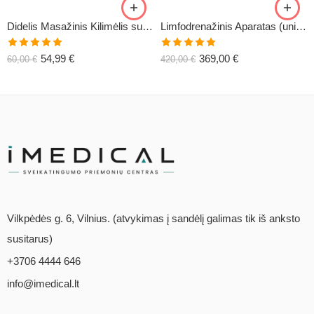
Didelis Masažinis Kilimėlis su Pagalve XL-CLASSIC1
Limfodrenažinis Aparatas (universalus) C6
Įvertinimas:
Įvertinimas:
54,99
€
369,00
€
60,00
€
420,00
€
5.00
iš 5
5.00
iš 5
Vilkpėdės g. 6, Vilnius. (atvykimas į sandėlį galimas tik iš anksto
susitarus)
+3706 4444 646
info@imedical.lt