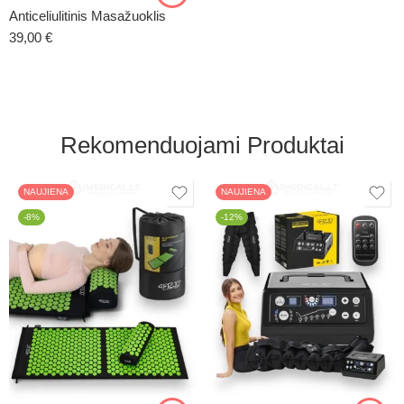
Anticeliulitinis Masažuoklis
39,00
€
Rekomenduojami Produktai
NAUJIENA
NAUJIENA
-8%
-12%