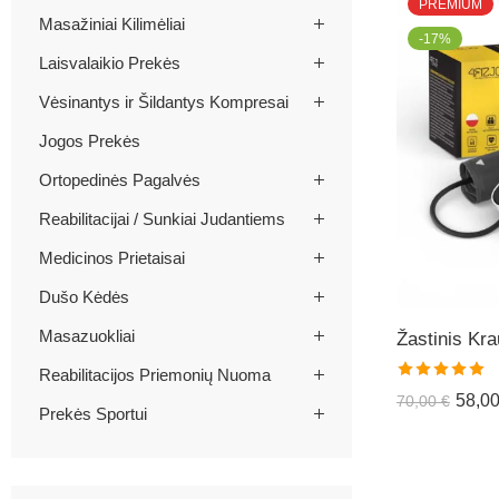
PREMIUM
Masažiniai Kilimėliai
-17%
Laisvalaikio Prekės
Vėsinantys ir Šildantys Kompresai
Jogos Prekės
Ortopedinės Pagalvės
Reabilitacijai / Sunkiai Judantiems
Medicinos Prietaisai
Dušo Kėdės
Masazuokliai
Reabilitacijos Priemonių Nuoma
Įvertinimas:
58,0
70,00
€
Prekės Sportui
5.00
iš 5