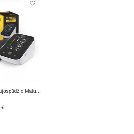
Žastinis Kraujospūdžio Matuoklis ULTRA
0
€