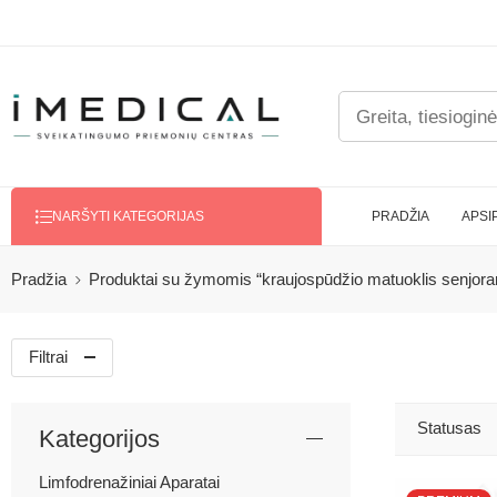
PRADŽIA
APSI
NARŠYTI KATEGORIJAS
Pradžia
Produktai su žymomis “kraujospūdžio matuoklis senjor
Filtrai
Statusas
Kategorijos
Limfodrenažiniai Aparatai