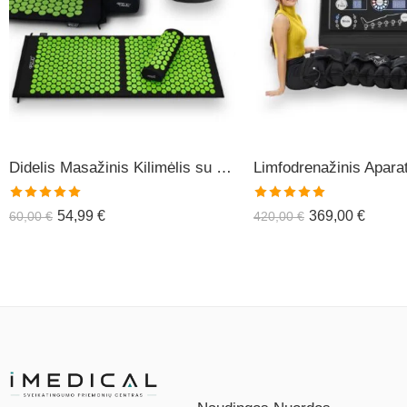
Didelis Masažinis Kilimėlis su Pagalve XL-CLASSIC1
Įvertinimas:
Įvertinimas:
54,99
€
369,00
€
60,00
€
420,00
€
5.00
iš 5
5.00
iš 5