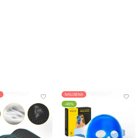
A
NAUJIENA
-46%