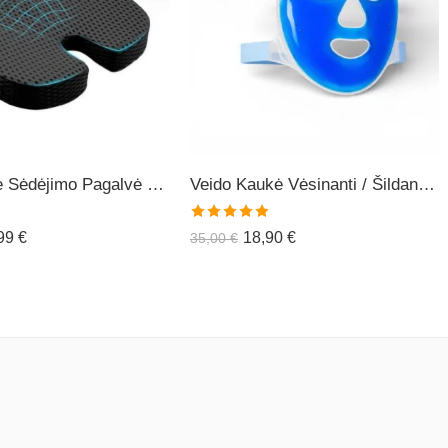
Ortopedinė Sėdėjimo Pagalvė COMFO+
Veido Kaukė Vėsinanti / Šildanti (daugiakartinė)
Įvertinimas:
,99
€
18,90
€
35,00
€
5.00
iš 5