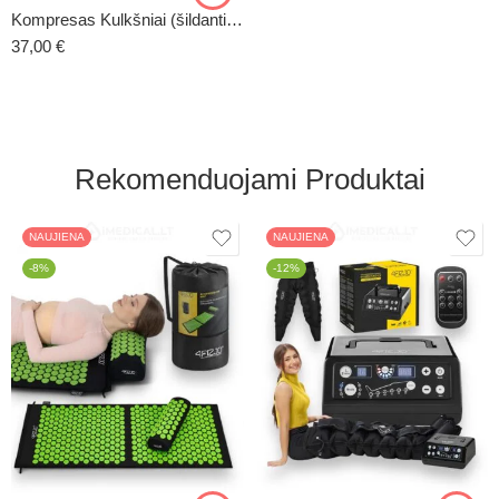
Kompresas Kulkšniai (šildantis / šaldantis)
37,00
€
Rekomenduojami Produktai
NAUJIENA
NAUJIENA
-8%
-12%