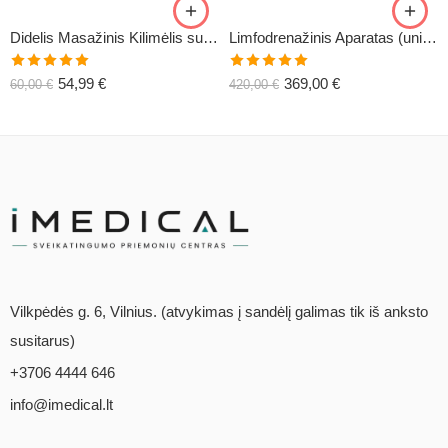
Didelis Masažinis Kilimėlis su Pagalve XL-CLASSIC1
Limfodrenažinis Aparatas (universalus) C6
Įvertinimas:
Įvertinimas:
54,99
€
369,00
€
60,00
€
420,00
€
5.00
iš 5
5.00
iš 5
Vilkpėdės g. 6, Vilnius. (atvykimas į sandėlį galimas tik iš anksto
susitarus)
+3706 4444 646
info@imedical.lt