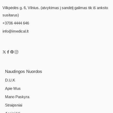
Vilkpėdės g. 6, Vilnius. (atvykimas į sandėlį galimas tik iš anksto
susitarus)
+3706 4444 646
info@imedical.lt
Naudingos Nuordos
D.U.K
Apie Mus
Mano Paskyra
Straipsniai