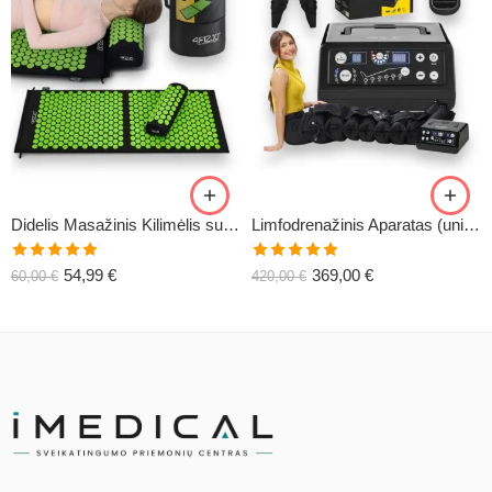
Didelis Masažinis Kilimėlis su Pagalve XL-CLASSIC1
Limfodrenažinis Aparatas (universalus) C6
Įvertinimas:
Įvertinimas:
54,99
€
369,00
€
60,00
€
420,00
€
5.00
iš 5
5.00
iš 5