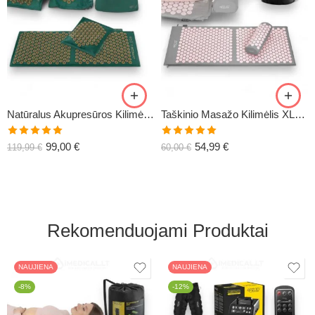
Natūralus Akupresūros Kilimėlis XL ECOMAT-2
Taškinio Masažo Kilimėlis XL-CLASSIC5
Įvertinimas:
Įvertinimas:
99,00
€
54,99
€
119,99
€
60,00
€
5.00
iš 5
5.00
iš 5
Rekomenduojami Produktai
NAUJIENA
NAUJIENA
-8%
-12%