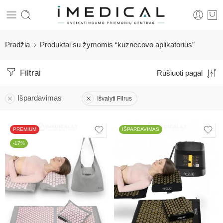
Pradžia
Produktai su žymomis “kuznecovo aplikatorius”
Filtrai
Rūšiuoti pagal
Išpardavimas
Išvalyti Filrus
PREMIUM
IŠPARDAVIMAS
-17%