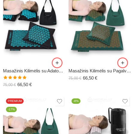
Masažinis Kilimėlis su Adatomis ECOMAT-8
Masažinis Kilimėlis su Pagalve ECOMAT-7
66,50
€
75,00
€
Įvertinimas:
66,50
€
75,00
€
5.00
iš 5
PREMIUM
-8%
-17%