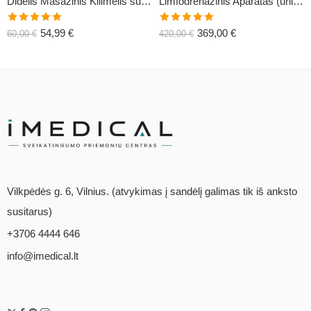
Didelis Masažinis Kilimėlis su Pagalve XL-CLASSIC1
Limfodrenažinis Aparatas (universalus) C6
Įvertinimas:
Įvertinimas:
54,99
€
369,00
€
60,00
€
420,00
€
5.00
iš 5
5.00
iš 5
Vilkpėdės g. 6, Vilnius. (atvykimas į sandėlį galimas tik iš anksto
susitarus)
+3706 4444 646
info@imedical.lt