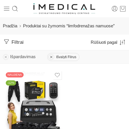
Pradžia
Produktai su žymomis “limfodrenažas namuose”
Filtrai
Rūšiuoti pagal
Išpardavimas
Išvalyti Filrus
NAUJIENA
-12%