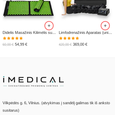
Didelis Masažinis Kilimėlis su Pagalve XL-CLASSIC1
Limfodrenažinis Aparatas (universalus) C6
Įvertinimas:
Įvertinimas:
54,99
€
369,00
€
60,00
€
420,00
€
5.00
iš 5
5.00
iš 5
Vilkpėdės g. 6, Vilnius. (atvykimas į sandėlį galimas tik iš anksto
susitarus)