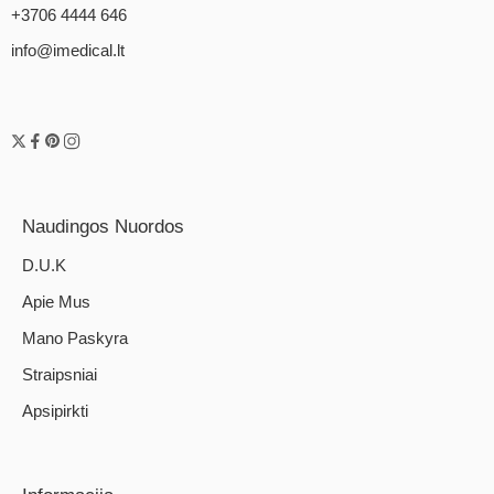
+3706 4444 646
info@imedical.lt
Naudingos Nuordos
D.U.K
Apie Mus
Mano Paskyra
Straipsniai
Apsipirkti