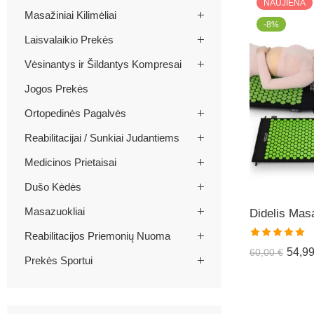
NAUJIENA
Masažiniai Kilimėliai
-8%
Laisvalaikio Prekės
Vėsinantys ir Šildantys Kompresai
Jogos Prekės
Ortopedinės Pagalvės
Reabilitacijai / Sunkiai Judantiems
Medicinos Prietaisai
Dušo Kėdės
Masazuokliai
Reabilitacijos Priemonių Nuoma
Įvertinimas:
54,9
60,00
€
Prekės Sportui
5.00
iš 5