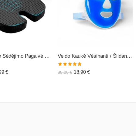
Ortopedinė Sėdėjimo Pagalvė COMFO+
Veido Kaukė Vėsinanti / Šildanti (daugiakartinė)
Įvertinimas:
,99
€
18,90
€
35,00
€
5.00
iš 5