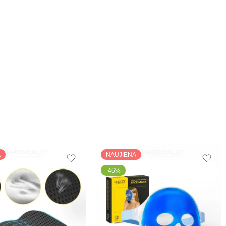
A
NAUJIENA
-46%