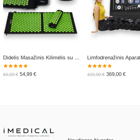
Didelis Masažinis Kilimėlis su Pagalve XL-CLASSIC1
Įvertinimas:
Įvertinimas:
54,99
€
369,00
€
60,00
€
420,00
€
5.00
iš 5
5.00
iš 5