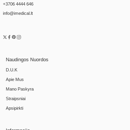
+3706 4444 646
info@imedical.lt
Naudingos Nuordos
D.U.K
Apie Mus
Mano Paskyra
Straipsniai
Apsipirkti