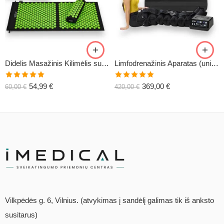
Didelis Masažinis Kilimėlis su Pagalve XL-CLASSIC1
Limfodrenažinis Aparatas (universalus) C6
Įvertinimas:
Įvertinimas:
54,99
€
369,00
€
60,00
€
420,00
€
5.00
iš 5
5.00
iš 5
Vilkpėdės g. 6, Vilnius. (atvykimas į sandėlį galimas tik iš anksto
susitarus)