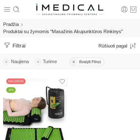
Pradžia
Produktai su žymomis “Masažinis Akupunktūros Rinkinys”
Filtrai
Rūšiuoti pagal
Naujiena
Turime
Išvalyti Filrus
NAUJIENA
-8%