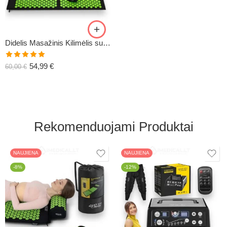
Didelis Masažinis Kilimėlis su Pagalve XL-CLASSIC1
Įvertinimas:
54,99
€
60,00
€
5.00
iš 5
Rekomenduojami Produktai
NAUJIENA
NAUJIENA
-8%
-12%