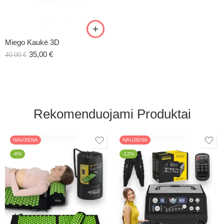
Miego Kaukė 3D
35,00
€
40,00
€
Rekomenduojami Produktai
NAUJIENA
NAUJIENA
-8%
-12%