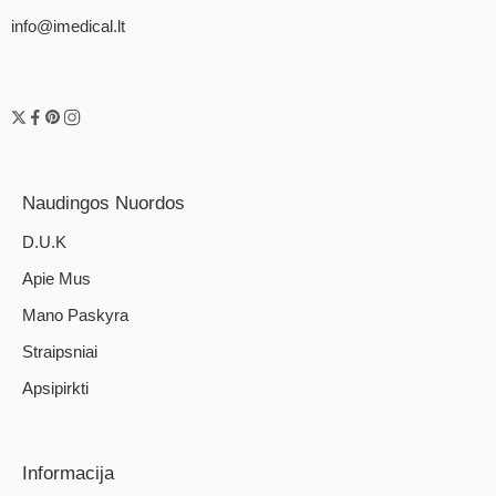
info@imedical.lt
Naudingos Nuordos
D.U.K
Apie Mus
Mano Paskyra
Straipsniai
Apsipirkti
Informacija