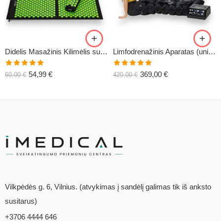
Didelis Masažinis Kilimėlis su Pagalve XL-CLASSIC1
Limfodrenažinis Aparatas (universalus) C6
Įvertinimas:
Įvertinimas:
54,99
€
369,00
€
60,00
€
420,00
€
5.00
iš 5
5.00
iš 5
Vilkpėdės g. 6, Vilnius. (atvykimas į sandėlį galimas tik iš anksto
susitarus)
+3706 4444 646