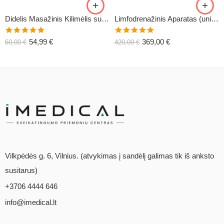
Didelis Masažinis Kilimėlis su Pagalve XL-CLASSIC1
Limfodrenažinis Aparatas (universalus) C6
Įvertinimas:
Įvertinimas:
54,99
€
369,00
€
60,00
€
420,00
€
5.00
iš 5
5.00
iš 5
Vilkpėdės g. 6, Vilnius. (atvykimas į sandėlį galimas tik iš anksto
susitarus)
+3706 4444 646
info@imedical.lt