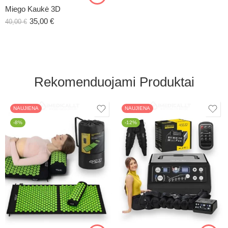
Miego Kaukė 3D
35,00
€
40,00
€
Rekomenduojami Produktai
NAUJIENA
NAUJIENA
-8%
-12%