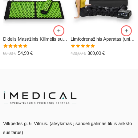
Didelis Masažinis Kilimėlis su Pagalve XL-CLASSIC1
Limfodrenažinis Aparatas (universalus) C6
Įvertinimas:
Įvertinimas:
54,99
€
369,00
€
60,00
€
420,00
€
5.00
iš 5
5.00
iš 5
Vilkpėdės g. 6, Vilnius. (atvykimas į sandėlį galimas tik iš anksto
susitarus)