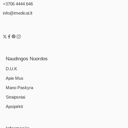
+3706 4444 646
info@imedical.lt
Naudingos Nuordos
D.U.K
Apie Mus
Mano Paskyra
Straipsniai
Apsipirkti