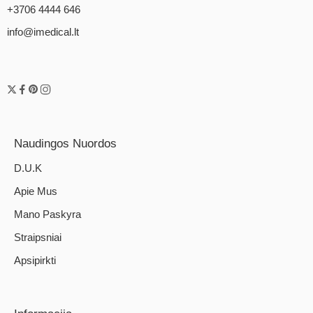
+3706 4444 646
info@imedical.lt
Naudingos Nuordos
D.U.K
Apie Mus
Mano Paskyra
Straipsniai
Apsipirkti