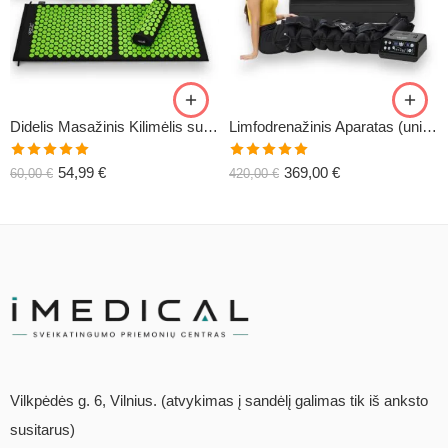
Didelis Masažinis Kilimėlis su Pagalve XL-CLASSIC1
Limfodrenažinis Aparatas (universalus) C6
Įvertinimas:
Įvertinimas:
54,99
€
369,00
€
60,00
€
420,00
€
5.00
iš 5
5.00
iš 5
Vilkpėdės g. 6, Vilnius. (atvykimas į sandėlį galimas tik iš anksto
susitarus)