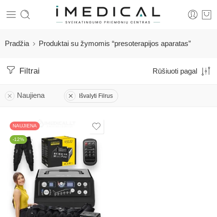
Pradžia
Produktai su žymomis “presoterapijos aparatas”
Filtrai
Rūšiuoti pagal
Naujiena
Išvalyti Filrus
NAUJIENA
-12%