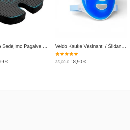
Ortopedinė Sėdėjimo Pagalvė COMFO+
Veido Kaukė Vėsinanti / Šildanti (daugiakartinė)
Įvertinimas:
,99
€
18,90
€
35,00
€
5.00
iš 5