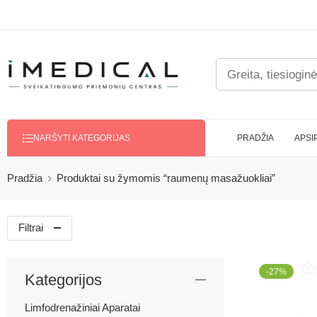
PRADŽIA
APSI
NARŠYTI KATEGORIJAS
Pradžia
Produktai su žymomis “raumenų masažuokliai”
Filtrai
-27%
Kategorijos
Limfodrenažiniai Aparatai