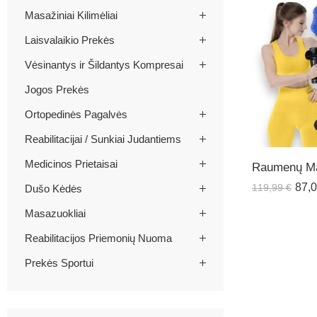
Masažiniai Kilimėliai
Laisvalaikio Prekės
Vėsinantys ir Šildantys Kompresai
Jogos Prekės
Ortopedinės Pagalvės
Reabilitacijai / Sunkiai Judantiems
Medicinos Prietaisai
87,
119,99
€
Dušo Kėdės
Masazuokliai
Reabilitacijos Priemonių Nuoma
Prekės Sportui