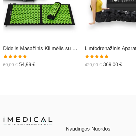
Didelis Masažinis Kilimėlis su Pagalve XL-CLASSIC1
Įvertinimas:
Įvertinimas:
54,99
€
369,00
€
60,00
€
420,00
€
5.00
iš 5
5.00
iš 5
Naudingos Nuordos