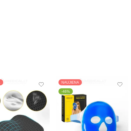
A
NAUJIENA
-46%