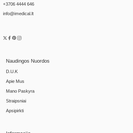
+3706 4444 646
info@imedical.lt
Naudingos Nuordos
D.U.K
Apie Mus
Mano Paskyra
Straipsniai
Apsipirkti