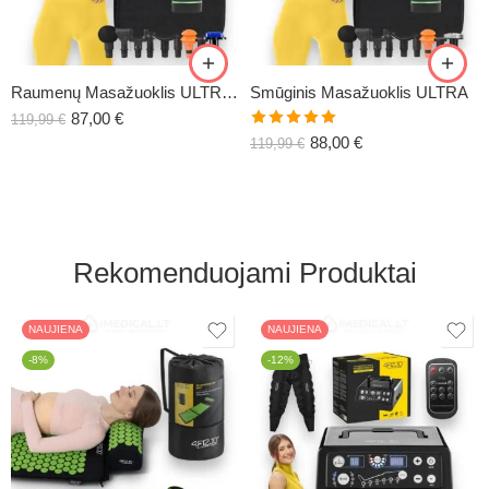
Raumenų Masažuoklis ULTRA-COLD
Smūginis Masažuoklis ULTRA
87,00
€
119,99
€
Įvertinimas:
88,00
€
119,99
€
5.00
iš 5
Rekomenduojami Produktai
NAUJIENA
NAUJIENA
-8%
-12%