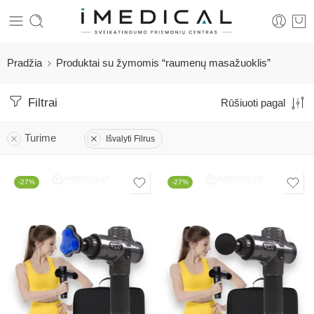
Pradžia
Produktai su žymomis “raumenų masažuoklis”
Filtrai
Rūšiuoti pagal
Turime
Išvalyti Filrus
-27%
-27%