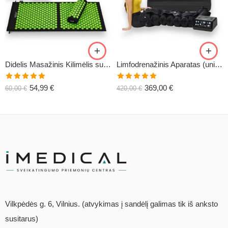
Didelis Masažinis Kilimėlis su Pagalve XL-CLASSIC1
Limfodrenažinis Aparatas (universalus) C6
Įvertinimas:
Įvertinimas:
54,99
€
369,00
€
60,00
€
420,00
€
5.00
iš 5
5.00
iš 5
Vilkpėdės g. 6, Vilnius. (atvykimas į sandėlį galimas tik iš anksto
susitarus)