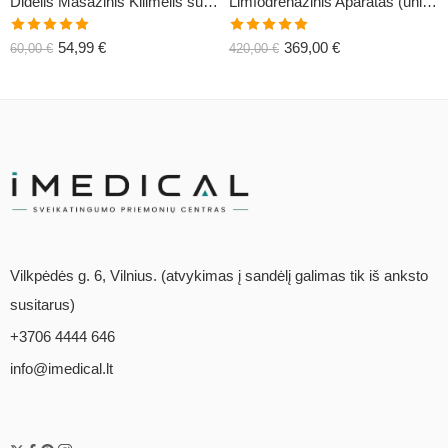
Didelis Masažinis Kilimėlis su Pagalve XL-CLASSIC1
Limfodrenažinis Aparatas (universalus) C6
Įvertinimas:
Įvertinimas:
54,99
€
369,00
€
60,00
€
420,00
€
5.00
iš 5
5.00
iš 5
Vilkpėdės g. 6, Vilnius. (atvykimas į sandėlį galimas tik iš anksto
susitarus)
+3706 4444 646
info@imedical.lt