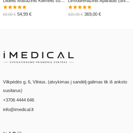
Didelis Masažinis Kilimėlis su Pagalve XL-CLASSIC1
Limfodrenažinis Aparatas (universalus) C6
Įvertinimas:
Įvertinimas:
54,99
€
369,00
€
60,00
€
420,00
€
5.00
iš 5
5.00
iš 5
Vilkpėdės g. 6, Vilnius. (atvykimas į sandėlį galimas tik iš anksto
susitarus)
+3706 4444 646
info@imedical.lt