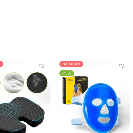
A
NAUJIENA
-46%