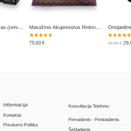
Limfodrenažinis Aparatas (universalus) C6
Masažinis Akupresūros Rinkinys ECOMAT-5
Įvertinimas:
Įvertinimas:
75,00
€
29
39,99
€
5.00
iš 5
5.00
iš 5
Informacija
Konsultacija Telefonu:
Kontaktai
Pirmadienis - Penktadienis
Privatumo Politika
Šeštadienis