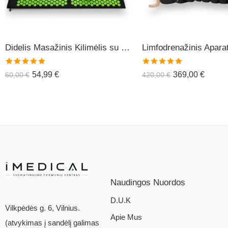
Didelis Masažinis Kilimėlis su Pagalve XL-CLASSIC1
Įvertinimas:
Įvertinimas:
54,99
€
369,00
€
60,00
€
420,00
€
5.00
iš 5
5.00
iš 5
Naudingos Nuordos
D.U.K
Vilkpėdės g. 6, Vilnius.
Apie Mus
(atvykimas į sandėlį galimas