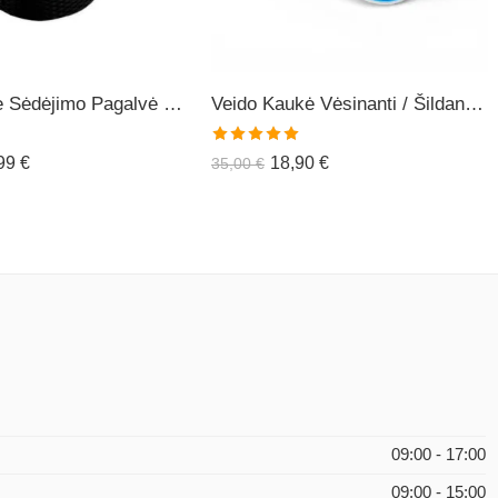
Ortopedinė Sėdėjimo Pagalvė COMFO+
Veido Kaukė Vėsinanti / Šildanti (daugiakartinė)
Įvertinimas:
,99
€
18,90
€
35,00
€
5.00
iš 5
09:00 - 17:00
09:00 - 15:00