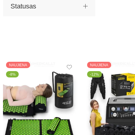
Statusas
NAUJIENA
NAUJIENA
-8%
-12%