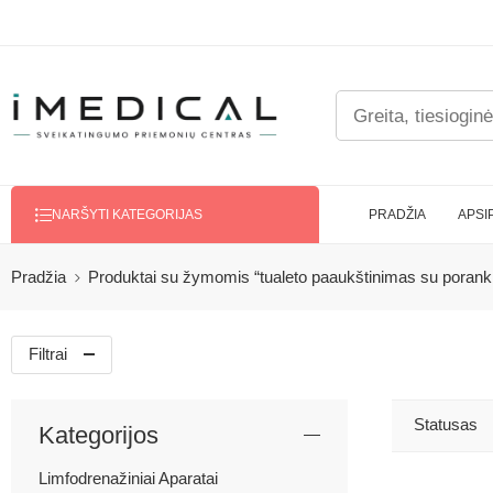
PRADŽIA
APSI
NARŠYTI KATEGORIJAS
Pradžia
Produktai su žymomis “tualeto paaukštinimas su poranki
Filtrai
Statusas
Kategorijos
Limfodrenažiniai Aparatai