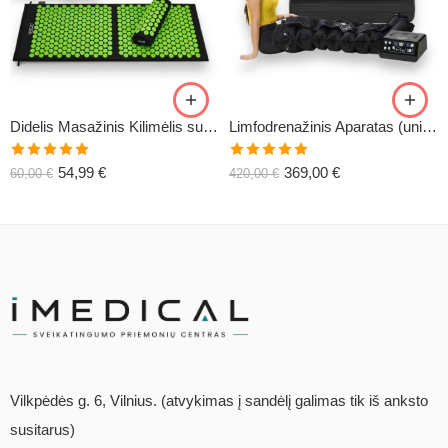
Didelis Masažinis Kilimėlis su Pagalve XL-CLASSIC1
Limfodrenažinis Aparatas (universalus) C6
Įvertinimas:
Įvertinimas:
54,99
€
369,00
€
60,00
€
420,00
€
5.00
iš 5
5.00
iš 5
Vilkpėdės g. 6, Vilnius. (atvykimas į sandėlį galimas tik iš anksto
susitarus)