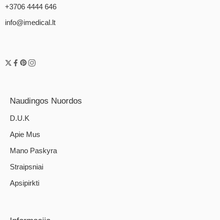
+3706 4444 646
info@imedical.lt
Naudingos Nuordos
D.U.K
Apie Mus
Mano Paskyra
Straipsniai
Apsipirkti