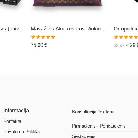
Limfodrenažinis Aparatas (universalus) C6
Masažinis Akupresūros Rinkinys ECOMAT-5
Įvertinimas:
Įvertinimas:
75,00
€
29
39,99
€
5.00
iš 5
5.00
iš 5
Informacija
Konsultacija Telefonu:
Kontaktai
Pirmadienis - Penktadienis
Privatumo Politika
Šeštadienis