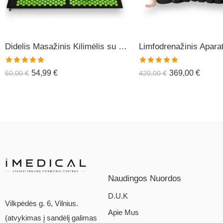
Didelis Masažinis Kilimėlis su Pagalve XL-CLASSIC1
Įvertinimas:
Įvertinimas:
54,99
€
369,00
€
60,00
€
420,00
€
5.00
iš 5
5.00
iš 5
Naudingos Nuordos
D.U.K
Vilkpėdės g. 6, Vilnius.
Apie Mus
(atvykimas į sandėlį galimas