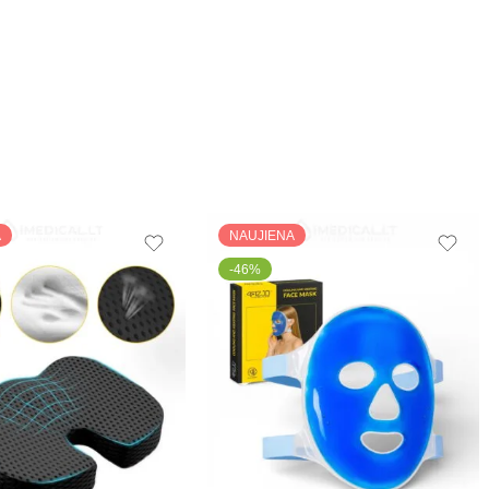
A
NAUJIENA
-46%