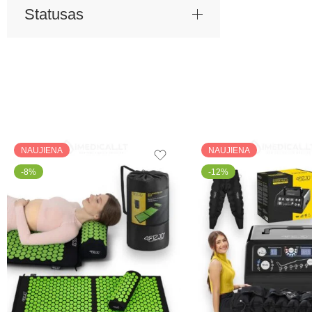
Statusas
NAUJIENA
NAUJIENA
-8%
-12%