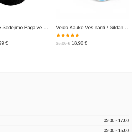
Ortopedinė Sėdėjimo Pagalvė COMFO+
Veido Kaukė Vėsinanti / Šildanti (daugiakartinė)
Įvertinimas:
,99
€
18,90
€
35,00
€
5.00
iš 5
09:00 - 17:00
09:00 - 15:00