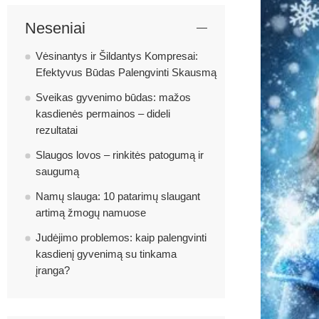
Neseniai
Vėsinantys ir Šildantys Kompresai:
Efektyvus Būdas Palengvinti Skausmą
Sveikas gyvenimo būdas: mažos
kasdienės permainos – dideli
rezultatai
Slaugos lovos – rinkitės patogumą ir
saugumą
Namų slauga: 10 patarimų slaugant
artimą žmogų namuose
Judėjimo problemos: kaip palengvinti
kasdienį gyvenimą su tinkama
įranga?