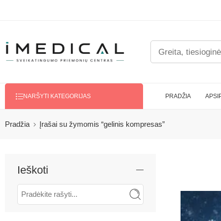
PRADŽIA
APSI
NARŠYTI KATEGORIJAS
Pradžia
Įrašai su žymomis “gelinis kompresas”
Ieškoti