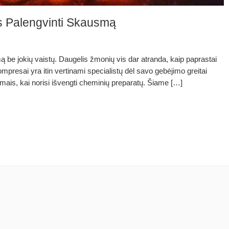
s Palengvinti Skausmą
ą be jokių vaistų. Daugelis žmonių vis dar atranda, kaip paprastai
mpresai yra itin vertinami specialistų dėl savo gebėjimo greitai
vimais, kai norisi išvengti cheminių preparatų. Šiame […]