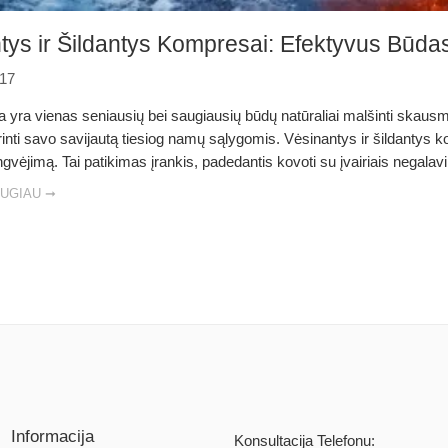
tys ir Šildantys Kompresai: Efektyvus Būda
-17
a yra vienas seniausių bei saugiausių būdų natūraliai malšinti skausm
inti savo savijautą tiesiog namų sąlygomis. Vėsinantys ir šildantys ko
engvėjimą. Tai patikimas įrankis, padedantis kovoti su įvairiais negala
AUGIAU ➞
Informacija
Konsultacija Telefonu: