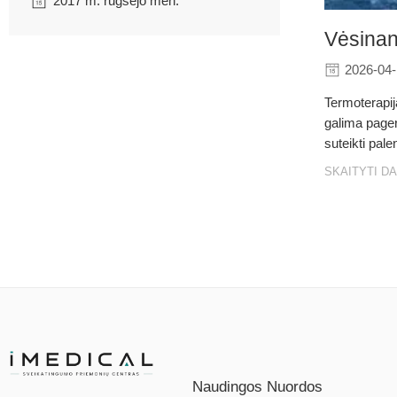
2017 m. rugsėjo mėn.
Vėsinan
2026-04
Termoterapij
galima pager
suteikti pal
SKAITYTI D
Naudingos Nuordos