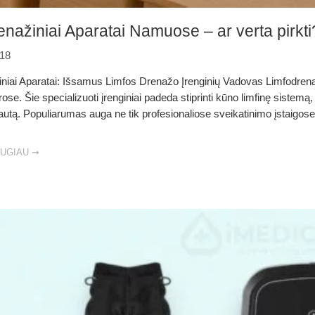
enažiniai Aparatai Namuose – ar verta pirkti
-18
niai Aparatai: Išsamus Limfos Drenažo Įrenginių Vadovas Limfodrenaži
ose. Šie specializuoti įrenginiai padeda stiprinti kūno limfinę sistemą,
autą. Populiarumas auga ne tik profesionaliose sveikatinimo įstaigose
AUGIAU ➞