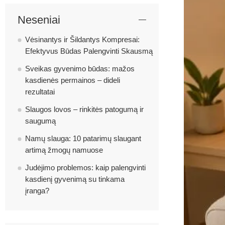
Neseniai
Vėsinantys ir Šildantys Kompresai:
Efektyvus Būdas Palengvinti Skausmą
Sveikas gyvenimo būdas: mažos
kasdienės permainos – dideli
rezultatai
Slaugos lovos – rinkitės patogumą ir
saugumą
Namų slauga: 10 patarimų slaugant
artimą žmogų namuose
Judėjimo problemos: kaip palengvinti
kasdienį gyvenimą su tinkama
įranga?