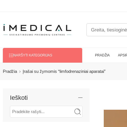
PRADŽIA
APSI
NARŠYTI KATEGORIJAS
Pradžia
Įrašai su žymomis “limfodrenaziniai aparatai”
Ieškoti