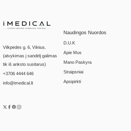
Naudingos Nuordos
D.U.K
Vilkpėdės g. 6, Vilnius.
Apie Mus
(atvykimas į sandėlį galimas
Mano Paskyra
tik iš anksto susitarus)
Straipsniai
+3706 4444 646
Apsipirkti
info@imedical.lt