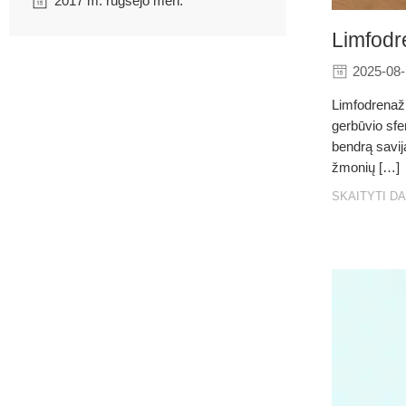
2017 m. rugsėjo mėn.
Limfodr
2025-08
Limfodrenaži
gerbūvio sfer
bendrą savij
žmonių […]
SKAITYTI D