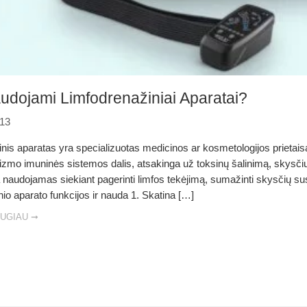
dojami Limfodrenažiniai Aparatai?
-13
nis aparatas yra specializuotas medicinos ar kosmetologijos prietaisas
izmo imuninės sistemos dalis, atsakinga už toksinų šalinimą, skysč
 naudojamas siekiant pagerinti limfos tekėjimą, sumažinti skysčių su
nio aparato funkcijos ir nauda 1. Skatina […]
AUGIAU ➞