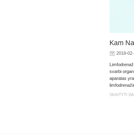
Kam Nau
2018-02
Limfodrenaži
svarbi organ
aparatas yra
limfodrenaži
SKAITYTI D