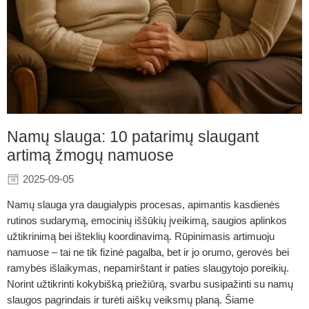
Namų slauga: 10 patarimų slaugant
artimą žmogų namuose
2025-09-05
Namų slauga yra daugialypis procesas, apimantis kasdienės
rutinos sudarymą, emocinių iššūkių įveikimą, saugios aplinkos
užtikrinimą bei išteklių koordinavimą. Rūpinimasis artimuoju
namuose – tai ne tik fizinė pagalba, bet ir jo orumo, gerovės bei
ramybės išlaikymas, nepamirštant ir paties slaugytojo poreikių.
Norint užtikrinti kokybišką priežiūrą, svarbu susipažinti su namų
slaugos pagrindais ir turėti aiškų veiksmų planą. Šiame