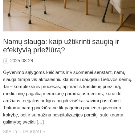
Namų slauga: kaip užtikrinti saugią ir
efektyvią priežiūrą?
2025-08-29
Gyvenimo sąlygoms keičiantis ir visuomenei senstant, namų
slauga tampa vis aktualesniu klausimu daugeliui Lietuvos šeimų.
Tai – kompleksinis procesas, apimantis kasdienę priežiūrą,
medicininę pagalbą ir emocinę paramą asmenims, kurie dėl
amžiaus, negalios ar ligos negali visiškai savimi pasirūpinti.
Tinkama namų priežiūra ne tik pagerina paciento gyvenimo
kokybę, bet ir sumažina hospitalizacijos poreikį, suteikdama
galimybę sveikti […]
SKAITYTI DAUGIAU ➞