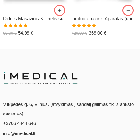
Didelis Masažinis Kilimėlis su Pagalve XL-CLASSIC1
Limfodrenažinis Aparatas (universalus) C6
Įvertinimas:
Įvertinimas:
54,99
€
369,00
€
60,00
€
420,00
€
5.00
iš 5
5.00
iš 5
Vilkpėdės g. 6, Vilnius. (atvykimas į sandėlį galimas tik iš anksto
susitarus)
+3706 4444 646
info@imedical.lt