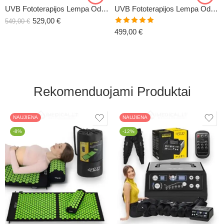
UVB Fototerapijos Lempa Odos Ligoms MED
UVB Fototerapijos Lempa Odos Ligoms PRO+
529,00
€
549,00
€
Įvertinimas:
499,00
€
5.00
iš 5
Rekomenduojami Produktai
NAUJIENA
NAUJIENA
-8%
-12%