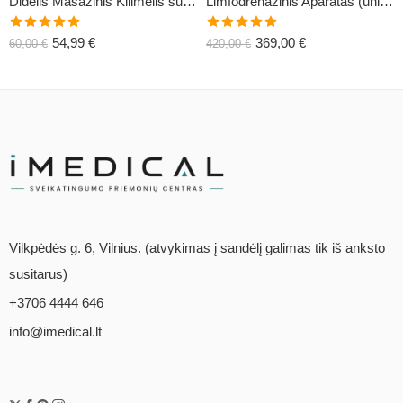
Didelis Masažinis Kilimėlis su Pagalve XL-CLASSIC1
Limfodrenažinis Aparatas (universalus) C6
Įvertinimas:
Įvertinimas:
54,99
€
369,00
€
60,00
€
420,00
€
5.00
iš 5
5.00
iš 5
Vilkpėdės g. 6, Vilnius. (atvykimas į sandėlį galimas tik iš anksto
susitarus)
+3706 4444 646
info@imedical.lt