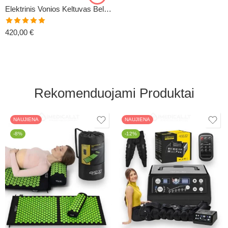
Elektrinis Vonios Keltuvas Bellavita
Įvertinimas:
420,00
€
5.00
iš 5
Rekomenduojami Produktai
NAUJIENA
NAUJIENA
-8%
-12%