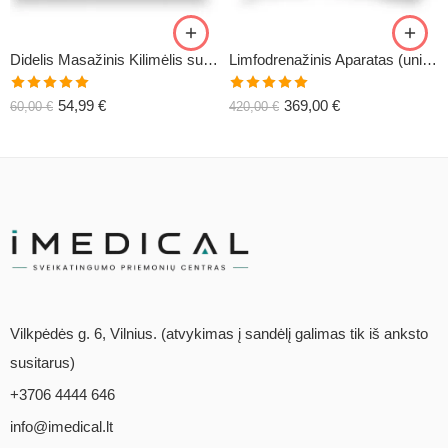
Didelis Masažinis Kilimėlis su Pagalve XL-CLASSIC1
Limfodrenažinis Aparatas (universalus) C6
Įvertinimas:
Įvertinimas:
54,99
€
369,00
€
60,00
€
420,00
€
5.00
iš 5
5.00
iš 5
Vilkpėdės g. 6, Vilnius. (atvykimas į sandėlį galimas tik iš anksto
susitarus)
+3706 4444 646
info@imedical.lt