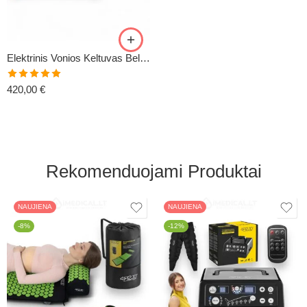
Elektrinis Vonios Keltuvas Bellavita
Įvertinimas:
420,00
€
5.00
iš 5
Rekomenduojami Produktai
NAUJIENA
NAUJIENA
-8%
-12%