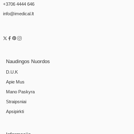
+3706 4444 646
info@imedical.lt
Naudingos Nuordos
D.U.K
Apie Mus
Mano Paskyra
Straipsniai
Apsipirkti