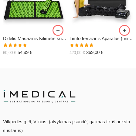
Didelis Masažinis Kilimėlis su Pagalve XL-CLASSIC1
Limfodrenažinis Aparatas (universalus) C6
Įvertinimas:
Įvertinimas:
54,99
€
369,00
€
60,00
€
420,00
€
5.00
iš 5
5.00
iš 5
Vilkpėdės g. 6, Vilnius. (atvykimas į sandėlį galimas tik iš anksto
susitarus)