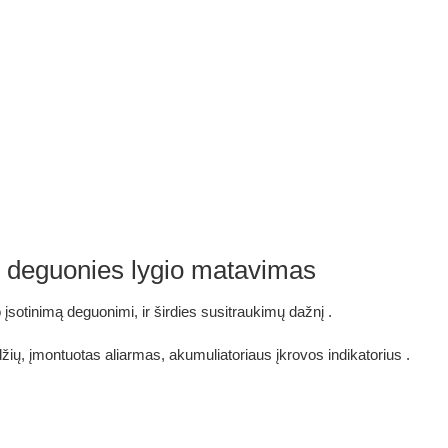
jo deguonies lygio matavimas
jo įsotinimą deguonimi, ir širdies susitraukimų dažnį
.
žių, įmontuotas aliarmas, akumuliatoriaus įkrovos indikatorius
.