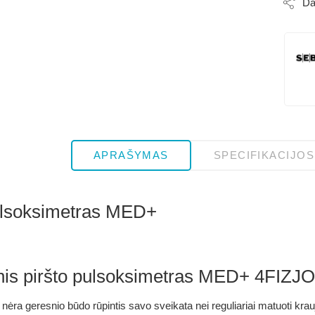
Dal
APRAŠYMAS
SPECIFIKACIJOS
ulsoksimetras MED+
nis piršto pulsoksimetras MED+ 4FIZJO
d nėra geresnio būdo rūpintis savo sveikata nei reguliariai matuoti k