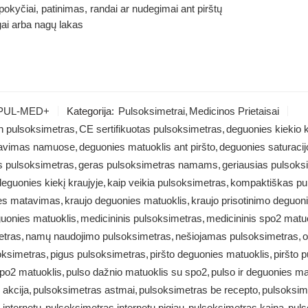
pokyčiai, patinimas, randai ar nudegimai ant pirštų
gai arba nagų lakas
PUL-MED+
Kategorija:
Pulsoksimetrai
,
Medicinos Prietaisai
th pulsoksimetras
,
CE sertifikuotas pulsoksimetras
,
deguonies kiekio k
tavimas namuose
,
deguonies matuoklis ant piršto
,
deguonies saturacij
as pulsoksimetras
,
geras pulsoksimetras namams
,
geriausias pulsoks
deguonies kiekį kraujyje
,
kaip veikia pulsoksimetras
,
kompaktiškas pu
ies matavimas
,
kraujo deguonies matuoklis
,
kraujo prisotinimo deguon
guonies matuoklis
,
medicininis pulsoksimetras
,
medicininis spo2 matu
etras
,
namų naudojimo pulsoksimetras
,
nešiojamas pulsoksimetras
,
o
oksimetras
,
pigus pulsoksimetras
,
piršto deguonies matuoklis
,
piršto 
spo2 matuoklis
,
pulso dažnio matuoklis su spo2
,
pulso ir deguonies ma
 akcija
,
pulsoksimetras astmai
,
pulsoksimetras be recepto
,
pulsoksim
internetu
,
pulsoksimetras internetu pigiau
,
pulsoksimetras kaina
,
puls