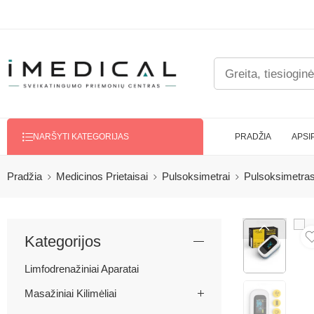
PRADŽIA
APSI
NARŠYTI KATEGORIJAS
Pradžia
Medicinos Prietaisai
Pulsoksimetrai
Pulsoksimetr
Kategorijos
Limfodrenažiniai Aparatai
Masažiniai Kilimėliai