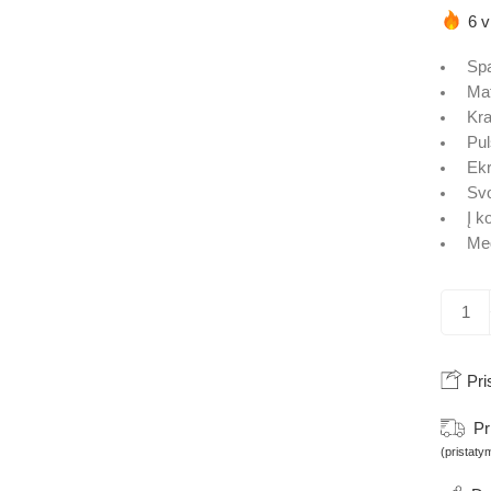
įvertin
6 v
Sp
Ma
Kra
Pul
Ek
Svo
Į k
Med
Pri
Pr
(pristaty