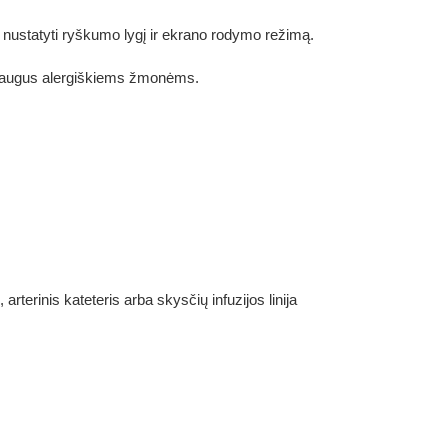
te nustatyti ryškumo lygį ir ekrano rodymo režimą.
augus alergiškiems žmonėms.
terinis kateteris arba skysčių infuzijos linija