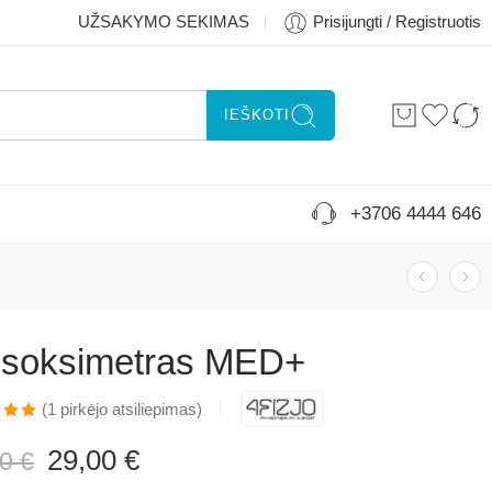
UŽSAKYMO SEKIMAS
Prisijungti / Registruotis
IEŠKOTI
+3706 4444 646
lsoksimetras MED+
(
1
pirkėjo atsiliepimas)
imas:
29,00
€
00
€
 5