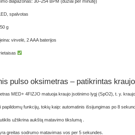
vimo diapazonas:
30–254 BPM (dūžiai per minutę)
ED, spalvotas
 50 g
įeina:
virvelė, 2 AAA baterijos
rietaisas
nis pulso oksimetras – patikrintas krau
etras
MED+ 4FIZJO matuoja
kraujo įsotinimo lygį (SpO2), t. y. krau
i papildomų funkcijų, tokių kaip:
automatinis išsijungimas po 8 sekund
utiklis
užtikrina
aukštą matavimo tikslumą
.
yra
greitas sodrumo matavimas
vos per 5 sekundes.