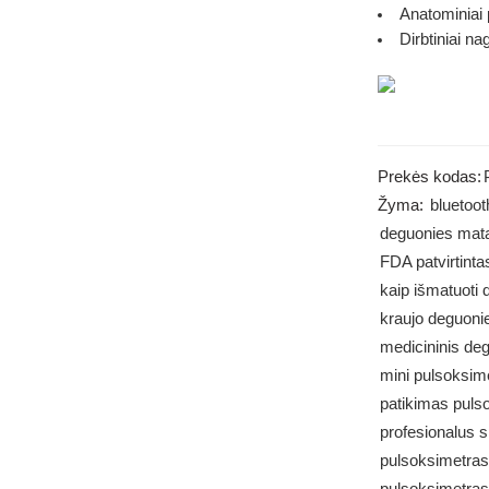
Anatominiai 
Dirbtiniai na
Prekės kodas:
Žyma:
bluetoo
deguonies ma
FDA patvirtint
kaip išmatuoti 
kraujo deguon
medicininis de
mini pulsoksim
patikimas puls
profesionalus 
pulsoksimetras
pulsoksimetras 