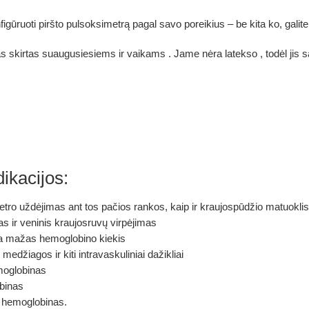
figūruoti piršto pulsoksimetrą pagal savo poreikius
– be kita ko, gali
s skirtas
suaugusiesiems ir vaikams
.
Jame nėra latekso
, todėl
jis
s
ikacijos:
ro uždėjimas ant tos pačios rankos, kaip ir kraujospūdžio matuoklis, ar
as ir veninis kraujosruvų virpėjimas
a mažas hemoglobino kiekis
medžiagos ir kiti intravaskuliniai dažikliai
oglobinas
binas
s hemoglobinas.