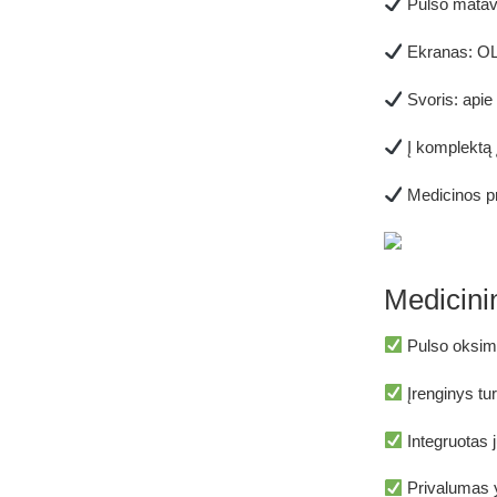
Pulso mata
Ekranas:
OL
Svoris:
apie
Į komplektą 
Medicinos p
Medicini
Pulso oksim
Įrenginys tur
Integruotas j
Privalumas 