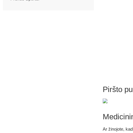
Piršto p
Medicini
Ar žinojote, ka