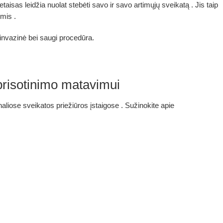
etaisas leidžia
nuolat stebėti savo ir savo artimųjų sveikatą
. Jis taip
gomis
.
einvazinė bei saugi procedūra.
prisotinimo matavimui
naliose sveikatos priežiūros įstaigose
. Sužinokite apie