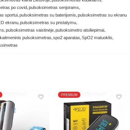
etras po covid
,
pulsoksimetras senjorams
,
as sportui
,
pulsoksimetras su baterijomis
,
pulsoksimetras su ekranu
ED ekranu
,
pulsoksimetras su pristatymu
,
ms
,
pulsoksimetras vaistinėje
,
pulsoksimetro atsiliepimai
,
kaitmeninis pulsoksimetras
,
spo2 aparatas
,
SpO2 matuoklis
,
ksimetras
PREMIUM