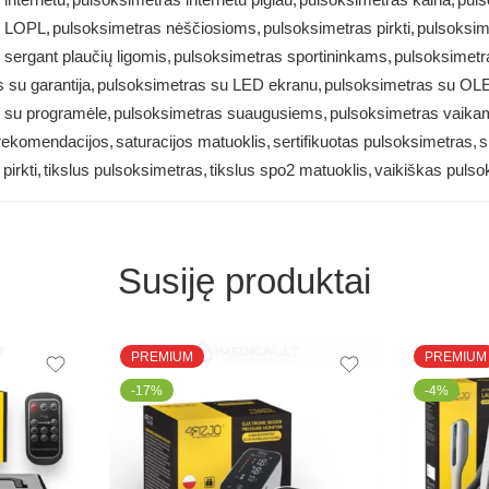
s LOPL
,
pulsoksimetras nėščiosioms
,
pulsoksimetras pirkti
,
pulsoksim
sergant plaučių ligomis
,
pulsoksimetras sportininkams
,
pulsoksimetr
 su garantija
,
pulsoksimetras su LED ekranu
,
pulsoksimetras su OL
 su programėle
,
pulsoksimetras suaugusiems
,
pulsoksimetras vaika
rekomendacijos
,
saturacijos matuoklis
,
sertifikuotas pulsoksimetras
,
s
pirkti
,
tikslus pulsoksimetras
,
tikslus spo2 matuoklis
,
vaikiškas pulso
Susiję produktai
PREMIUM
PREMIUM
-17%
-4%