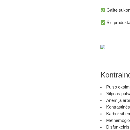
Galite
sukon
Šis produkta
Kontraind
Pulso oksimet
Silpnas puls
Anemija arb
Kontrastinės 
Karboksihem
Methemoglo
Disfunkcini