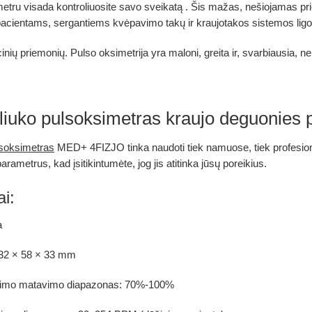
metru
visada kontroliuosite savo
sveikatą
. Šis mažas, nešiojamas pri
acientams, sergantiems kvėpavimo takų ir kraujotakos sistemos li
nių priemonių. Pulso oksimetrija yra maloni, greita ir, svarbiausia, n
aliuko pulsoksimetras kraujo deguonies 
soksimetras
MED+ 4FIZJO
tinka
naudoti tiek namuose, tiek profesio
rametrus, kad įsitikintumėte, jog jis atitinka jūsų poreikius.
i:
a
32 × 58 × 33 mm
inimo matavimo diapazonas:
70%-100%