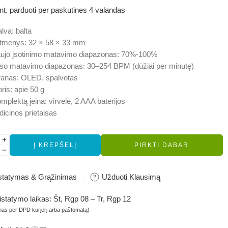
imų:
)
nt. parduoti per paskutines 4 valandas
alva:
balta
tmenys:
32 × 58 × 33 mm
ujo įsotinimo matavimo diapazonas:
70%-100%
so matavimo diapazonas:
30–254 BPM (dūžiai per minutę)
ranas:
OLED, spalvotas
ris:
apie 50 g
omplektą įeina:
virvelė, 2 AAA baterijos
icinos prietaisas
Į KREPŠELĮ
PIRKTI DABAR
statymas & Grąžinimas
Užduoti Klausimą
istatymo laikas:
Št, Rgp 08 – Tr, Rgp 12
mas per DPD kurjerį arba paštomatą)