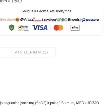
intis
Saugus ir Greitas Atsiskaitymas
ATSILIEPIMAI (1)
raujo deguonies įsotinimą (SpO2) ir pulsą? Su mūsų
MED+ 4FIZJO