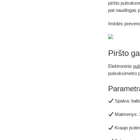
piršto pulsoksi
pat naudingas
p
Imkitės prevenci
Piršto g
Elektroninis
pul
pulsoksimetro pa
Parametra
Spalva:
balt
Matmenys:
Kraujo įsot