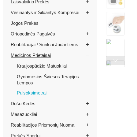
Laisvalaikio Prekės
Vėsinantys ir Šildantys Kompresai
Jogos Prekės
Ortopedinės Pagalvės
Reabilitacijai / Sunkiai Judantiems
Medicinos Prietaisai
Kraujospūdžio Matuokliai
Gydomosios Šviesos Terapijos
Lempos
Pulsoksimetrai
Dušo Kėdės
Masazuokliai
Reabilitacijos Priemonių Nuoma
Prekės Sportui