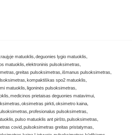
raujyje matuoklis
,
deguonies lygio matuoklis
,
os matuoklis
,
elektroninis pulsoksimetras
,
imetras
,
greitas pulsoksimetras
,
išmanus pulsoksimetras
,
lsoksimetras
,
kompaktiškas spo2 matuoklis
,
imi matuoklis
,
ligoninės pulsoksimetras
,
oklis
,
medicinos prietaisas deguonies matavimui
,
ksimetras
,
oksimetras pirkti
,
oksimetro kaina
,
pulsoksimetras
,
profesionalus pulsoksimetras
,
tuoklis
,
pulso matuoklis ant piršto
,
pulsoksimetras
,
etras covid
,
pulsoksimetras greitas pristatymas
,
oksimetras kaina Lietuvoje
,
pulsoksimetras kūdikiams
,