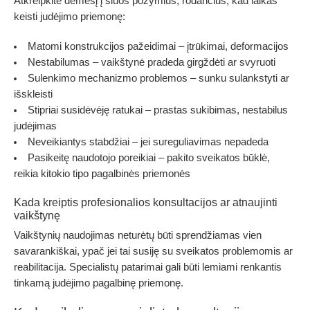
Atkreipkite dėmesį į šiuos požymius, rodančius, kad laikas
keisti judėjimo priemonę:
Matomi konstrukcijos pažeidimai
– įtrūkimai, deformacijos
Nestabilumas
– vaikštynė pradeda girgždėti ar svyruoti
Sulenkimo mechanizmo problemos
– sunku sulankstyti ar
išskleisti
Stipriai susidėvėję ratukai
– prastas sukibimas, nestabilus
judėjimas
Neveikiantys stabdžiai
– jei sureguliavimas nepadeda
Pasikeitę naudotojo poreikiai
– pakito sveikatos būklė,
reikia kitokio tipo pagalbinės priemonės
Kada kreiptis profesionalios konsultacijos ar atnaujinti
vaikštynę
Vaikštynių naudojimas neturėtų būti sprendžiamas vien
savarankiškai, ypač jei tai susiję su sveikatos problemomis ar
reabilitacija. Specialistų patarimai gali būti lemiami renkantis
tinkamą judėjimo pagalbinę priemonę.