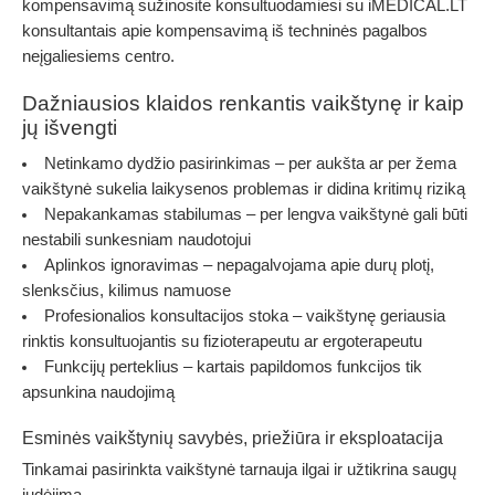
kompensavimą sužinosite konsultuodamiesi su iMEDICAL.LT
konsultantais apie kompensavimą iš techninės pagalbos
neįgaliesiems centro
.
Dažniausios klaidos renkantis vaikštynę ir kaip
jų išvengti
Netinkamo dydžio pasirinkimas
– per aukšta ar per žema
vaikštynė sukelia laikysenos problemas ir didina kritimų riziką
Nepakankamas stabilumas
– per lengva vaikštynė gali būti
nestabili sunkesniam naudotojui
Aplinkos ignoravimas
– nepagalvojama apie durų plotį,
slenksčius, kilimus namuose
Profesionalios konsultacijos stoka
– vaikštynę geriausia
rinktis konsultuojantis su fizioterapeutu ar ergoterapeutu
Funkcijų perteklius
– kartais papildomos funkcijos tik
apsunkina naudojimą
Esminės vaikštynių savybės, priežiūra ir eksploatacija
Tinkamai pasirinkta vaikštynė tarnauja ilgai ir užtikrina saugų
judėjimą.