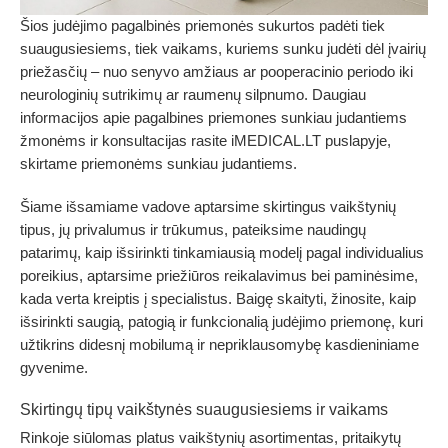
Šios judėjimo pagalbinės priemonės sukurtos padėti tiek
suaugusiesiems, tiek vaikams, kuriems sunku judėti dėl įvairių
priežasčių – nuo senyvo amžiaus ar pooperacinio periodo iki
neurologinių sutrikimų ar raumenų silpnumo.
Daugiau
informacijos apie pagalbines priemones sunkiau judantiems
žmonėms ir konsultacijas rasite iMEDICAL.LT puslapyje,
skirtame priemonėms sunkiau judantiems
.
Šiame išsamiame vadove aptarsime skirtingus vaikštynių
tipus, jų privalumus ir trūkumus, pateiksime naudingų
patarimų, kaip išsirinkti tinkamiausią modelį pagal individualius
poreikius, aptarsime priežiūros reikalavimus bei paminėsime,
kada verta kreiptis į specialistus. Baigę skaityti, žinosite, kaip
išsirinkti saugią, patogią ir funkcionalią judėjimo priemonę, kuri
užtikrins didesnį mobilumą ir nepriklausomybę kasdieniniame
gyvenime.
Skirtingų tipų vaikštynės suaugusiesiems ir vaikams
Rinkoje siūlomas platus vaikštynių asortimentas, pritaikytų