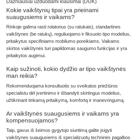
Dažniausiai užduodami klausimai (DUK)
Kokie vaikštynių tipai yra prieinami
suaugusiems ir vaikams?
Rinkoje galima rasti rolatorius (su ratukais), standartines
vaikštynes (be ratukų), reguliuojamo ir fiksuoto tipo modelius,
pritaikytus specifiniams mobilumo poreikiams. Vaikams
skirtos vaikštynės turi papildomas saugumo funkcijas ir yra
pritaikytos augimui.
Kaip sužinoti, kokio dydžio ar tipo vaikštynės
man reikia?
Rekomenduojama konsultuotis su sveikatos priežiūros
specialistu dėl įvertinimo ir išbandyti skirtingus modelius,
užtikrinant tinkamą pritaikymą, komfortą ir manevringumą.
Ar vaikštynės suaugusiems ir vaikams yra
kompensuojamos?
Taip, gavus iš šeimos gygytojo siuntimą galite įsigyti
vaikštynes suaugusiems iš specializuotų techninės pagalbos