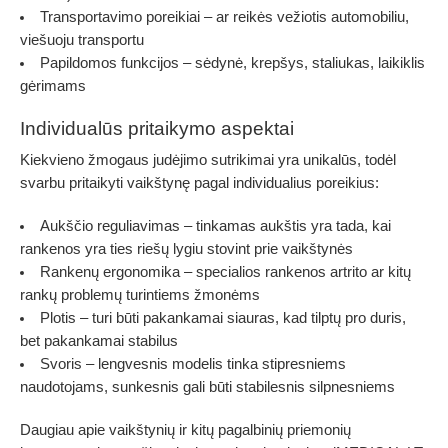
Transportavimo poreikiai
– ar reikės vežiotis automobiliu,
viešuoju transportu
Papildomos funkcijos
– sėdynė, krepšys, staliukas, laikiklis
gėrimams
Individualūs pritaikymo aspektai
Kiekvieno žmogaus judėjimo sutrikimai yra unikalūs, todėl
svarbu pritaikyti vaikštynę pagal individualius poreikius:
Aukščio reguliavimas
– tinkamas aukštis yra tada, kai
rankenos yra ties riešų lygiu stovint prie vaikštynės
Rankenų ergonomika
– specialios rankenos artrito ar kitų
rankų problemų turintiems žmonėms
Plotis
– turi būti pakankamai siauras, kad tilptų pro duris,
bet pakankamai stabilus
Svoris
– lengvesnis modelis tinka stipresniems
naudotojams, sunkesnis gali būti stabilesnis silpnesniems
Daugiau apie vaikštynių ir kitų pagalbinių priemonių