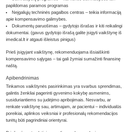
papildomas paramos programas
Neįgaliųjų techninės pagalbos centras
– teikia informaciją
apie kompensavimo galimybes.
Dokumentų paruošimas
– gydytojo išrašas ir kiti reikalingi
dokumentai. (gavus gydytojo išrašą galite įsigyti vaikštynę iš
imedical.lt ir atgauti išleistus pinigus)
Prieš įsigyjant vaikštynę, rekomenduojama išsiaiškinti
kompensavimo sąlygas – tai gali žymiai sumažinti finansinę
naštą.
Apibendrinimas
Tinkamos vaikštynės pasirinkimas yra svarbus sprendimas,
galintis ženkliai pagerinti gyvenimo kokybę asmenims,
susiduriantiems su judėjimo apribojimais. Nesvarbu, ar
renkate vaikštynę sau, artimajam, ar pacientui – individualūs
poreikiai, aplinkos veiksniai ir profesionalų rekomendacijos
turėtų būti pagrindiniai orientyrai.