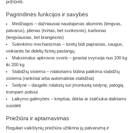
prižiūrėti.
Pagrindinės funkcijos ir savybės
Medžiagos
– dažniausiai naudojamas aliuminis (lengvas,
patvarus), plienas (tvirtas, bet sunkesnis), karbonas
(lengviausias, bet brangesnis)
Sulenkimo mechanizmas
– turėtų būti paprastas, saugus,
veikiantis be didelių fizinių pastangų
Maksimalus apkrovos svoris
– įprastai svyruoja nuo 100 kg
iki 200 kg
Stabdžių sistema
– rolatoriams būtina patikima stabdžių
sistema (rankiniai arba automatiniai stabdžiai)
Sėdynė
– daugelis rolatorių turi įmontuotą sėdynę, patogią
trumpam poilsiui
Laikymo galimybės
– krepšiai, dėklai ar stalčiukai daiktams
susidėti
Priežiūra ir aptarnavimas
Reguliari vaikštynių priežiūra užtikrina jų patvarumą ir