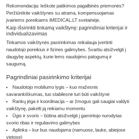
Rekomendacija:
Ieškote patikimos pagalbinės priemonės?
Peržiūrėkite
vaikštynes su atrama, kompensuojamas
įvairiems poreikiams
iMEDICAL.LT svetainėje.
Kaip išsirinkti tinkamą vaikštynę: pagrindiniai kriterijai ir
individualizavimas
Tinkamos vaikštynės pasirinkimas reikalauja įvertinti
naudotojo poreikius ir fizines galimybes. Svarbu atsižvelgti į
daugybę aspektų, kurie lems naudojimo patogumą ir
saugumą.
Pagrindiniai pasirinkimo kriterijai
Naudotojo mobilumo lygis
– kuo mažesnis
savarankiškumas, tuo stabilesnė turi būti vaikštynė
Rankų jėga ir koordinacija
– ar žmogus gali saugiai valdyti
vaikštynę, pakelti ją reikiamu momentu
Ūgis ir svoris
– būtina atsižvelgti į gamintojo nurodytas
svorio ribas ir reguliavimo galimybes
Aplinka
– kur bus naudojama (namuose, lauke, abiejose
vietose)