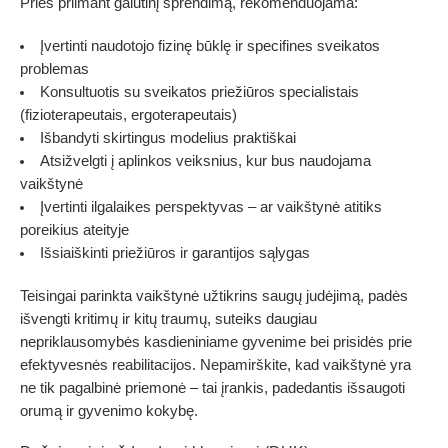
Prieš priimant galutinį sprendimą, rekomenduojama:
Įvertinti naudotojo fizinę būklę ir specifines sveikatos
problemas
Konsultuotis su sveikatos priežiūros specialistais
(fizioterapeutais, ergoterapeutais)
Išbandyti skirtingus modelius praktiškai
Atsižvelgti į aplinkos veiksnius, kur bus naudojama
vaikštynė
Įvertinti ilgalaikes perspektyvas – ar vaikštynė atitiks
poreikius ateityje
Išsiaiškinti priežiūros ir garantijos sąlygas
Teisingai parinkta vaikštynė užtikrins saugų judėjimą, padės
išvengti kritimų ir kitų traumų, suteiks daugiau
nepriklausomybės kasdieniniame gyvenime bei prisidės prie
efektyvesnės reabilitacijos. Nepamirškite, kad vaikštynė yra
ne tik pagalbinė priemonė – tai įrankis, padedantis išsaugoti
orumą ir gyvenimo kokybę.