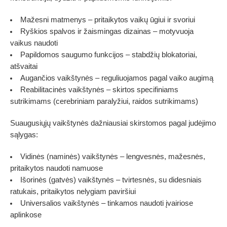
Mažesni matmenys
– pritaikytos vaikų ūgiui ir svoriui
Ryškios spalvos ir žaismingas dizainas
– motyvuoja
vaikus naudoti
Papildomos saugumo funkcijos
– stabdžių blokatoriai,
atšvaitai
Augančios vaikštynės
– reguliuojamos pagal vaiko augimą
Reabilitacinės vaikštynės
– skirtos specifiniams
sutrikimams (cerebriniam paralyžiui, raidos sutrikimams)
Suaugusiųjų vaikštynės dažniausiai skirstomos pagal judėjimo
sąlygas:
Vidinės (naminės) vaikštynės
– lengvesnės, mažesnės,
pritaikytos naudoti namuose
Išorinės (gatvės) vaikštynės
– tvirtesnės, su didesniais
ratukais, pritaikytos nelygiam paviršiui
Universalios vaikštynės
– tinkamos naudoti įvairiose
aplinkose