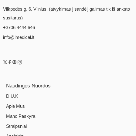
Vilkpėdės g. 6, Vilnius. (atvykimas į sandėlį galimas tik iš anksto
susitarus)
+3706 4444 646
info@imedical.lt
Naudingos Nuordos
D.U.K
Apie Mus
Mano Paskyra
Straipsniai