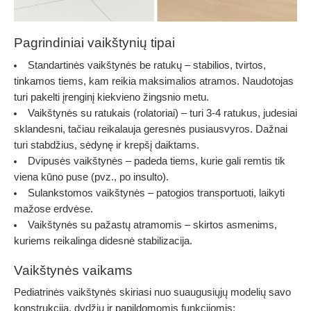
Pagrindiniai vaikštynių tipai
Standartinės vaikštynės be ratukų
– stabilios, tvirtos,
tinkamos tiems, kam reikia maksimalios atramos. Naudotojas
turi pakelti įrenginį kiekvieno žingsnio metu.
Vaikštynės su ratukais (rolatoriai)
– turi 3-4 ratukus, judesiai
sklandesni, tačiau reikalauja geresnės pusiausvyros. Dažnai
turi stabdžius, sėdynę ir krepšį daiktams.
Dvipusės vaikštynės
– padeda tiems, kurie gali remtis tik
viena kūno puse (pvz., po insulto).
Sulankstomos vaikštynės
– patogios transportuoti, laikyti
mažose erdvėse.
Vaikštynės su pažastų atramomis
– skirtos asmenims,
kuriems reikalinga didesnė stabilizacija.
Vaikštynės vaikams
Pediatrinės vaikštynės skiriasi nuo suaugusiųjų modelių savo
konstrukcija, dydžiu ir papildomomis funkcijomis: