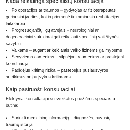
Kada reikalinga specialistų konsultacija
Po operacijos ar traumos
– gydytojas ar fizioterapeutas
geriausiai įvertins, kokia priemonė tinkamiausia reabilitacijos
laikotarpiu
Progresuojančių ligų atvejais
– neurologiniai ar
degeneraciniai sutrikimai gali reikalauti specifinių vaikštynės
savybių
Vaikams
– augant ar keičiantis vaiko fizinėms galimybėms
Senyviems asmenims
– silpnėjant raumenims ar prastėjant
koordinacijai
Padidėjus kritimų rizikai
– pastebėjus pusiausvyros
sutrikimus ar jau įvykus kritimams
Kaip pasiruošti konsultacijai
Efektyviai konsultacijai su sveikatos priežiūros specialistu
būtina:
Surinkti medicininę informaciją
– diagnozės, buvusių
traumų istorija