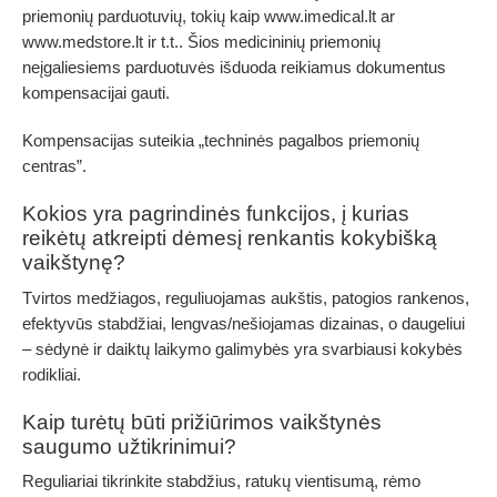
priemonių parduotuvių, tokių kaip www.imedical.lt ar
www.medstore.lt ir t.t.. Šios medicininių priemonių
neįgaliesiems parduotuvės išduoda reikiamus dokumentus
kompensacijai gauti.
Kompensacijas suteikia „techninės pagalbos priemonių
centras”.
Kokios yra pagrindinės funkcijos, į kurias
reikėtų atkreipti dėmesį renkantis kokybišką
vaikštynę?
Tvirtos medžiagos, reguliuojamas aukštis, patogios rankenos,
efektyvūs stabdžiai, lengvas/nešiojamas dizainas, o daugeliui
– sėdynė ir daiktų laikymo galimybės yra svarbiausi kokybės
rodikliai.
Kaip turėtų būti prižiūrimos vaikštynės
saugumo užtikrinimui?
Reguliariai tikrinkite stabdžius, ratukų vientisumą, rėmo