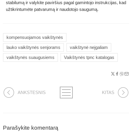
stabilumą ir valykite paviršius pagal gamintojo instrukcijas, kad
užtikrintumėte patvarumą ir naudotojo saugumą.
kompensuojamos vaikštynės
lauko vaikštynės senjorams
vaikštynė neįgaliam
vaikštynės suaugusiems
Vaikštynės tpnc katalogas
ANKSTESNIS
KITAS
Parašykite komentarą