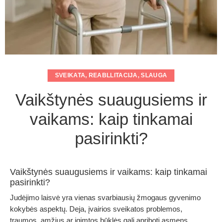
SVEIKATA
,
REABLLITACIJA
,
SLAUGA
Vaikštynės suaugusiems ir
vaikams: kaip tinkamai
pasirinkti?
Vaikštynės suaugusiems ir vaikams: kaip tinkamai
pasirinkti?
Judėjimo laisvė yra vienas svarbiausių žmogaus gyvenimo
kokybės aspektų. Deja, įvairios sveikatos problemos,
traumos, amžius ar įgimtos būklės gali apriboti asmens