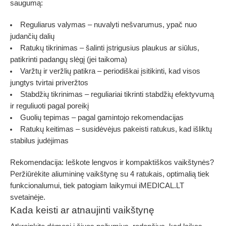
saugumą:
Reguliarus valymas
– nuvalyti nešvarumus, ypač nuo
judančių dalių
Ratukų tikrinimas
– šalinti įstrigusius plaukus ar siūlus,
patikrinti padangų slėgį (jei taikoma)
Varžtų ir veržlių patikra
– periodiškai įsitikinti, kad visos
jungtys tvirtai priveržtos
Stabdžių tikrinimas
– reguliariai tikrinti stabdžių efektyvumą
ir reguliuoti pagal poreikį
Guolių tepimas
– pagal gamintojo rekomendacijas
Ratukų keitimas
– susidėvėjus pakeisti ratukus, kad išliktų
stabilus judėjimas
Rekomendacija:
Ieškote lengvos ir kompaktiškos vaikštynės?
Peržiūrėkite aliumininę vaikštynę su 4 ratukais, optimalią tiek
funkcionalumui, tiek patogiam laikymui
iMEDICAL.LT
svetainėje.
Kada keisti ar atnaujinti vaikštynę