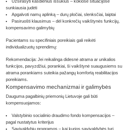
Užsirašyti kasdienius iššūkius
– kokiose situacijose
sunkiausia judėti
Apgalvoti namų aplinką
– durų pločiai, slenksčiai, laiptai
Pasiruošti klausimus
– dėl konkrečių vaikštynės funkcijų,
kompensavimo galimybių
Pacientams su specifiniais poreikiais gali reikėti
individualizuotų sprendimų:
Rekomendacija:
Jei reikalinga didesnė atrama ar unikalios
funkcijos, pavyzdžiui, porankiai,
ši vaikštynė suaugusiems su
atrama porankiams
suteikia pažangų komfortą reabilitacijos
poreikiams.
Kompensavimo mechanizmai ir galimybės
Dauguma pagalbinių priemonių Lietuvoje gali būti
kompensuojamos:
Valstybinio socialinio draudimo fondo kompensacijos
–
pagal nustatytus kriterijus
Savivaldybių programos
– kai kurios savivaldybės turi